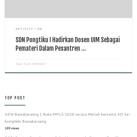
AKTIVITY
SD
SDN Pongtiku I Hadirkan Dosen UIM Sebagai
Pemateri Dalam Pesantren …
Telah Terbit
09/06/2017
TOP POST
SDN Bawakaraeng 1 Buka MPLS 2026 secara Meriah bersama SD Se-
kompleks Bawakaraeng
169 views