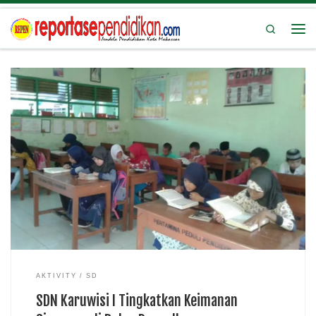
Search
reportasependidikan.com – Demi meningkatkan keimanan dan akhlak
siswa di bulan ramadhan, SD Negeri Karuwisi I terapkan sholat dhuha
selama kegiatan pesantren kilat berlangsung. Nursida, S.Ag selaku
guru agama mengungkapkan selama pesantren kilat berlangsung
siswanya diajarkan […]
AKTIVITY
SD
SDN Karuwisi I Tingkatkan Keimanan