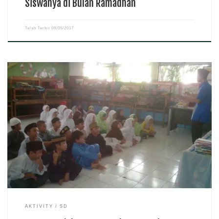
Siswanya di Bulan Ramadhan
Telah Terbit
09/06/2017
reportasependidikan.com – SD Negeri Maradekaya II Kecamatan
Makassar menerapkan metode pengajaran yang menyenangkan bagi
siswa selama mengikuti pesantren kilat. Metode pengajaran yang
menyenangkan bagi siswa ini diterapkan oleh pemateri atas nama
Andika yang sekaligus sebagai […]
AKTIVITY
SD