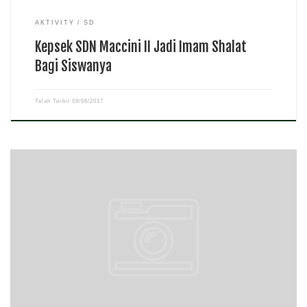
AKTIVITY
SD
Kepsek SDN Maccini II Jadi Imam Shalat
Bagi Siswanya
Telah Terbit
09/06/2017
reportasependidikan.com – Bulan puasa yang notabene sebagai bulan
penuh berkah tak ingin dilewatkan begitu saja oleh SD Inpres
Karuwisi III Kecamatan Panakkukang. Untuk hal itu sekolah
menerapkan berbagai kegiatan amaliah ramadhan kepada siswanya.
Adapun kegiatan-kegiatan […]