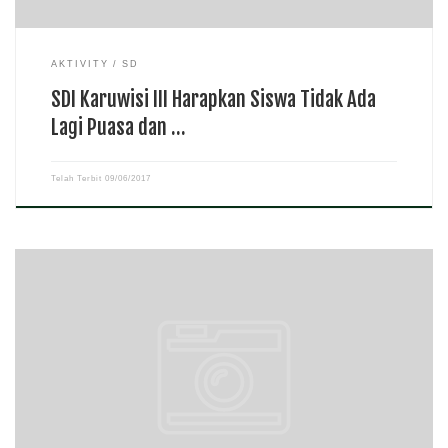
AKTIVITY
SD
SDI Karuwisi III Harapkan Siswa Tidak Ada
Lagi Puasa dan …
Telah Terbit
09/06/2017
reportasependidikan.com – Agar siswa menerima materi yang lebih
baik selama pesantren kilat. SD Negeri Pongtiku I mengundang dosen
UIM sebagai pemateri dalam kegiatan. Dosen UIM atas nama Irfan
Hasanuddin mengajarkan beberapa materi selama pesantren kilat […]