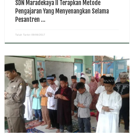
SDN Maradekaya II Terapkan Metode
Pengajaran Yang Menyenangkan Selama
Pesantren …
Telah Terbit
09/06/2017
reportasependidikan.com – Kegiatan pesantren kilat telah
berlangsung selama 3 hari di SD Negeri Maccini II Kecamatan
Makassar pada 6-8 Juni 2017 . Diharapkan siswa dapat mengamalkam
ilmu yang diterima selama pesantren kilat berlangsung. Hal ini […]