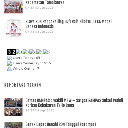
Kecamatan Tamalanrea
07:53
03 Jun 2026
Siswa SDN Rappokalling 67/I Raih Nilai 100 TKA Mapel
Bahasa Indonesia
07:32
02 Jun 2026
Users Today : 654
Users Yesterday : 1556
Who's Online : 7
REPORTASE TERKINI
Ormas RAMPAS diwakili MPW – Satgas RAMPAS Sulsel Peduli
Korban Kebakaran Tallo Lama
19:52
09 Agu 2026
Gerak Cepat Benahi SDN Tanggul Patompo I