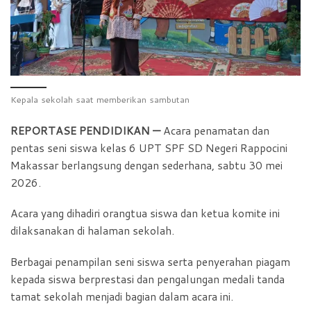
o
p
r
k
p
i
e
n
d
Kepala sekolah saat memberikan sambutan
l
REPORTASE PENDIDIKAN —
Acara penamatan dan
y
pentas seni siswa kelas 6 UPT SPF SD Negeri Rappocini
Makassar berlangsung dengan sederhana, sabtu 30 mei
2026.
Acara yang dihadiri orangtua siswa dan ketua komite ini
dilaksanakan di halaman sekolah.
Berbagai penampilan seni siswa serta penyerahan piagam
kepada siswa berprestasi dan pengalungan medali tanda
tamat sekolah menjadi bagian dalam acara ini.