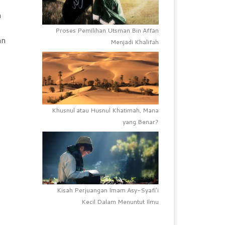
h
Proses Pemilihan Utsman Bin Affan
an
Menjadi Khalifah
Khusnul atau Husnul Khatimah, Mana
yang Benar?
Kisah Perjuangan Imam Asy-Syafi’i
Kecil Dalam Menuntut Ilmu