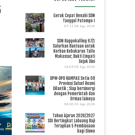
5
Gerak Cepat Benahi SDN
Tanggul Patompo I
07:11
06 Agu 2026
SDN Rappokalling 67/1
Salurkan Bantuan untuk
Korban Kebakaran Tallo
Makassar, Bukti Empati
Sejak Dini
16:09
05 Agu 2026
DPW-DPD RAMPAS Setia 08
Provinsi Sulsel Resmi
Dilantik ; Siap bersinergi
dengan Pemerintah dan
Ormas lainnya
06:00
03 Agu 2026
Tahun Ajaran 2026/2027
SDI Bertingkat Labuang Baji
Terapkan 5 Pembiasaan
bagi Siswa