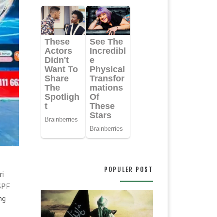
POPULER POST
ri
SPF
ng