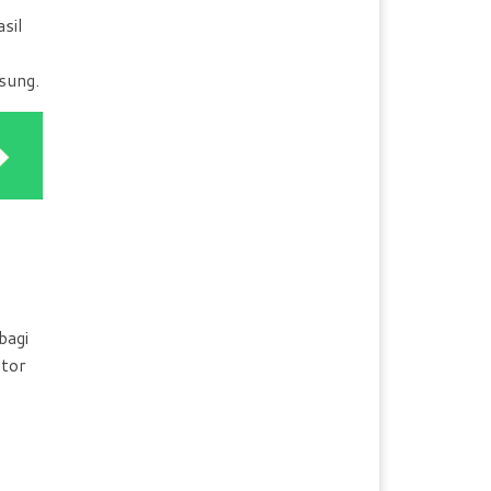
sil
sung.
bagi
ktor