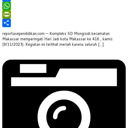
Facebook
WhatsApp
PrintFriendly
Share
reportasependidikan.com — Kompleks SD Mongisidi kecamatan
Makassar memperingati Hari Jadi kota Makassar ke 416 , kamis
(9/11/2023). Kegiatan ini terlihat meriah karena seluruh […]