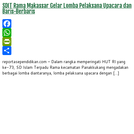
SDIT Rama Makassar Gelar Lomba Pelaksana Upacara dan
Baris-Berbaris
Facebook
WhatsApp
PrintFriendly
Share
reportasependidikan.com – Dalam rangka memperingati HUT RI yang
ke-73, SD Islam Terpadu Rama kecamatan Panakkukang mengadakan
berbagai lomba diantaranya, lomba pelaksana upacara dengan […]