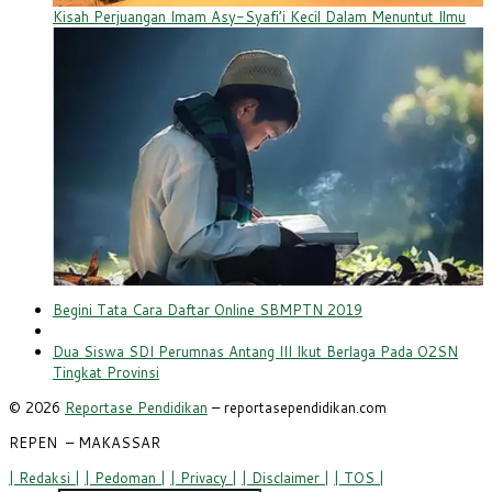
Kisah Perjuangan Imam Asy-Syafi’i Kecil Dalam Menuntut Ilmu
Navigasi
Previous
Begini Tata Cara Daftar Online SBMPTN 2019
pos
post
Back
to
Next
Dua Siswa SDI Perumnas Antang III Ikut Berlaga Pada O2SN
post
post
Tingkat Provinsi
list
© 2026
Reportase Pendidikan
– reportasependidikan.com
REPEN
– MAKASSAR
| Redaksi |
| Pedoman |
| Privacy |
| Disclaimer |
| TOS |