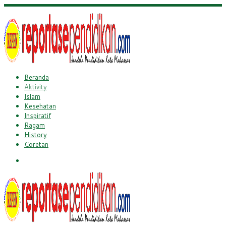
Beranda
Aktivity
Islam
Kesehatan
Inspiratif
Ragam
History
Coretan
Search