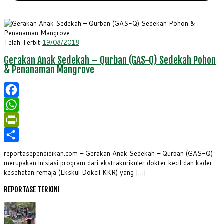
Telah Terbit
19/08/2018
Gerakan Anak Sedekah – Qurban (GAS-Q) Sedekah Pohon
& Penanaman Mangrove
Facebook
WhatsApp
PrintFriendly
Share
reportasependidikan.com – Gerakan Anak Sedekah – Qurban (GAS-Q)
merupakan inisiasi program dari ekstrakurikuler dokter kecil dan kader
kesehatan remaja (Ekskul Dokcil KKR) yang […]
REPORTASE TERKINI