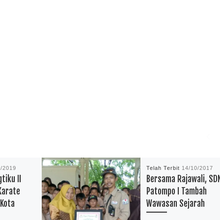
9/2019
Telah Terbit
14/10/2017
tiku II
Bersama Rajawali, SD
Karate
Patompo I Tambah
 Kota
Wawasan Sejarah