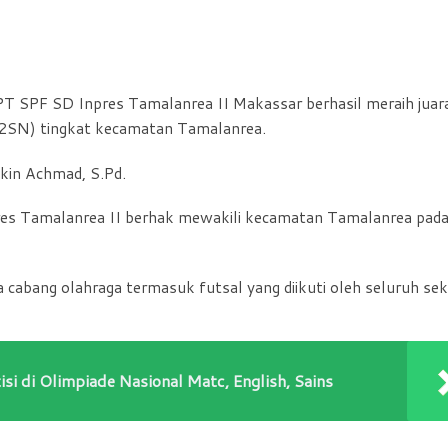
T SPF SD Inpres Tamalanrea II Makassar berhasil meraih juara
O2SN) tingkat kecamatan Tamalanrea.
skin Achmad, S.Pd.
pres Tamalanrea II berhak mewakili kecamatan Tamalanrea pad
abang olahraga termasuk futsal yang diikuti oleh seluruh se
 di Olimpiade Nasional Matc, English, Sains