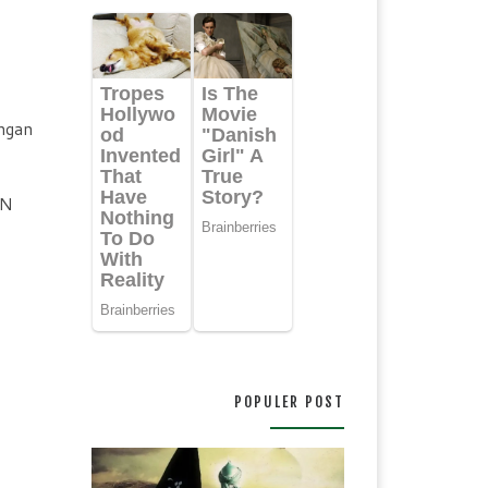
engan
SN
POPULER POST