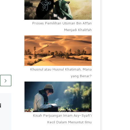
Proses Pemilihan Utsman Bin Affan
Menjadi Khalifah
Khusnul atau Husnul Khatimah, Mana
yang Benar?
Telah Terbit
30/12/2022
N
Inovasi ‘Angkat’ SDI
Maccini Baru Raih Juara II
Kisah Perjuangan Imam Asy-Syafi’i
Innovative Mayor Award
Kecil Dalam Menuntut Ilmu
2022