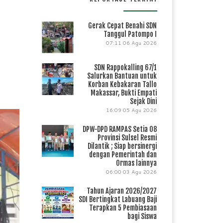
Gerak Cepat Benahi SDN
Tanggul Patompo I
07:11
06 Agu 2026
SDN Rappokalling 67/1
Salurkan Bantuan untuk
Korban Kebakaran Tallo
Makassar, Bukti Empati
Sejak Dini
16:09
05 Agu 2026
DPW-DPD RAMPAS Setia 08
Provinsi Sulsel Resmi
Dilantik ; Siap bersinergi
dengan Pemerintah dan
Ormas lainnya
06:00
03 Agu 2026
Tahun Ajaran 2026/2027
SDI Bertingkat Labuang Baji
Terapkan 5 Pembiasaan
bagi Siswa