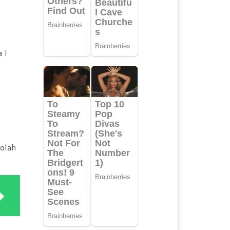
 I
a
kolah