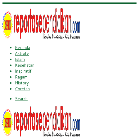
Beranda
Aktivity
Islam
Kesehatan
Inspiratif
Ragam
History
Coretan
Search