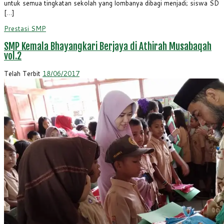
untuk semua tingkatan sekolah yang lombanya dibagi menjadi; siswa SD
[…]
Prestasi
SMP
SMP Kemala Bhayangkari Berjaya di Athirah Musabaqah
vol.2
Telah Terbit
18/06/2017