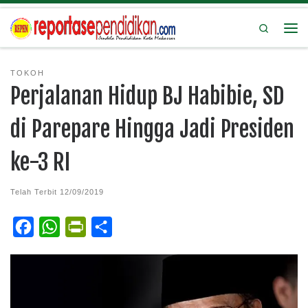
Search
TOKOH
Perjalanan Hidup BJ Habibie, SD
di Parepare Hingga Jadi Presiden
ke-3 RI
Telah Terbit
12/09/2019
F
W
P
S
a
h
r
h
c
a
i
a
e
t
n
r