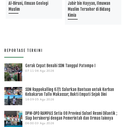
Al-Biruni, Ilmuan Geologi
Jabir bin Hayyan, Ilmuwan
Muslim
Muslim Tersohor di Bidang
Kimia
REPORTASE TERKINI
Gerak Cepat Benahi SDN Tanggul Patompo I
07:11
06 Agu 2026
SDN Rappokalling 67/1 Salurkan Bantuan untuk Korban
Kebakaran Tallo Makassar, Bukti Empati Sejak Dini
16:09
05 Agu 2026
DPW-DPD RAMPAS Setia 08 Provinsi Sulsel Resmi Dilantik ;
Siap bersinergi dengan Pemerintah dan Ormas lainnya
06:00
03 Agu 2026