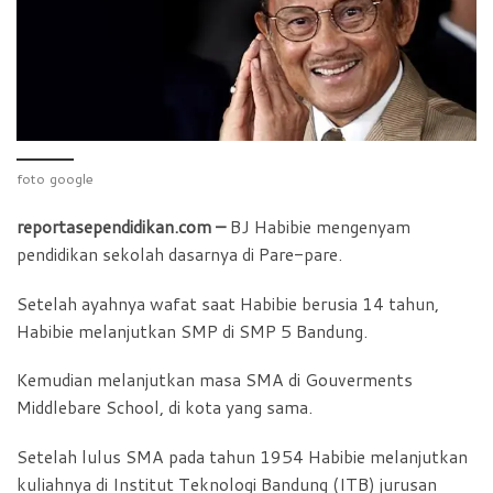
b
s
t
e
o
A
F
o
p
r
k
p
i
e
n
foto google
d
reportasependidikan.com –
BJ Habibie mengenyam
l
pendidikan sekolah dasarnya di Pare-pare.
y
Setelah ayahnya wafat saat Habibie berusia 14 tahun,
Habibie melanjutkan SMP di SMP 5 Bandung.
Kemudian melanjutkan masa SMA di Gouverments
Middlebare School, di kota yang sama.
Setelah lulus SMA pada tahun 1954 Habibie melanjutkan
kuliahnya di Institut Teknologi Bandung (ITB) jurusan