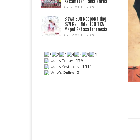
Kecamatan Tamalanrea
07:53
03 Jun 2026
Siswa SDN Rappokalling
rep
67/I Raih Nilai 100 TKA
beru
Mapel Bahasa Indonesia
Dia
07:32
02 Jun 2026
tent
Users Today : 559
Users Yesterday : 1511
Who's Online : 5