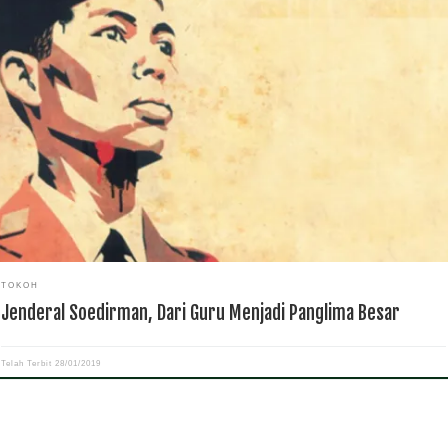
ortasependidikan.com – Berbicara mengenai Tentara Nasional Indonesia yang
lang tahun hari ini, sulit kiranya memisahkan dari sosok Jenderal Soedirman.
lah Panglima TNI pertama. Soedirman terpilih karena terkenal sebagai komandan
ara yang bijak dan bersikap kebapakan. Sikap ini sudah ditunjukkan jauh sebelum [
TOKOH
Jenderal Soedirman, Dari Guru Menjadi Panglima Besar
Telah Terbit
28/01/2019