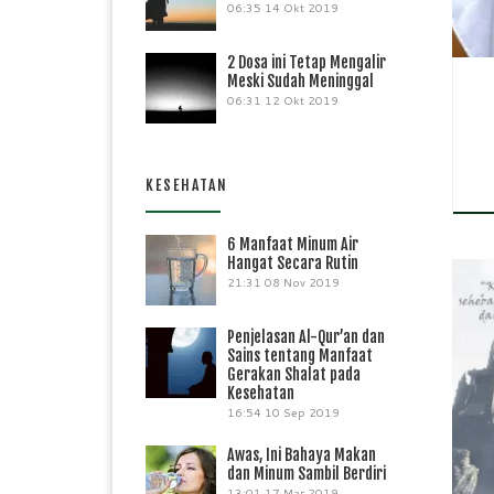
06:35
14 Okt 2019
2 Dosa ini Tetap Mengalir
Meski Sudah Meninggal
06:31
12 Okt 2019
KESEHATAN
6 Manfaat Minum Air
Hangat Secara Rutin
21:31
08 Nov 2019
Penjelasan Al-Qur’an dan
Sains tentang Manfaat
Gerakan Shalat pada
Kesehatan
“Ras
16:54
10 Sep 2019
leb
leb
Awas, Ini Bahaya Makan
Kon
dan Minum Sambil Berdiri
13:01
17 Mar 2019