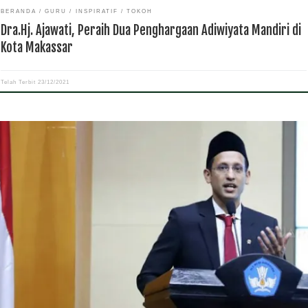
BERANDA
GURU
INSPIRATIF
TOKOH
Dra.Hj. Ajawati, Peraih Dua Penghargaan Adiwiyata Mandiri di
Kota Makassar
Telah Terbit
23/12/2021
ortasependidikan.com– Presiden Joko Widodo telah mengumumkan jajaran mente
inet Indonesia Maju masa jabatan 2019-2024 di Istana Negara pada Rabu
/10/2019) yang lalu. Salah satu tokoh yang cukup mencuri perhatian adalah Nadiem
arim. Pendiri dan CEO […]