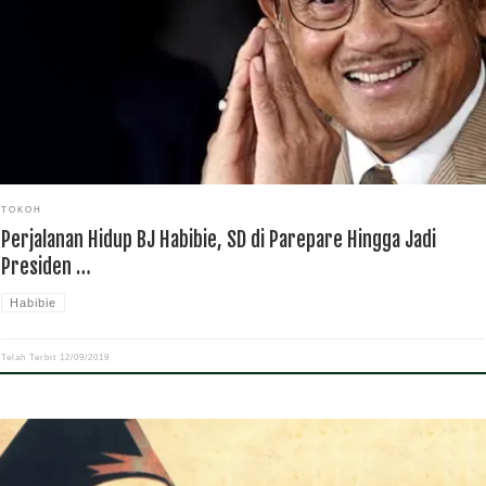
 5 Bandung. Kemudian melanjutkan masa SMA di Gouverments Middlebare School
 yang sama. Setelah […]
TOKOH
Perjalanan Hidup BJ Habibie, SD di Parepare Hingga Jadi
Presiden …
Habibie
Telah Terbit
12/09/2019