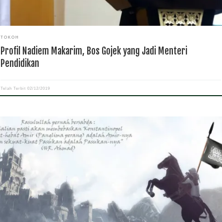
TOKOH
Profil Nadiem Makarim, Bos Gojek yang Jadi Menteri
Pendidikan
Telah Terbit
02/12/2019
ulullah Shallallahu Alaihi wa Sallam. pernah ditanya, “Kota manakah yang dibebask
ih dulu, Konstantinopel atau Roma?” Rasul menjawab, “Kotanya Heraklius dibebas
ih dulu, yaitu Konstantinopel.” (HR Ahmad, Ad Darimi dan Al Hakim). “Sungguh
stantinopel akan […]