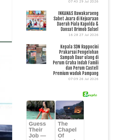
07:43
29 Jul 2026
INKANAS Bawakaraeng
Sabet Juara di Kejuaraan
Daerah Piala Kapolda &
Dansat Brimob Sulsel
16:28
27 Jul 2026
Kepala SDN Rappocini
Prakarsai Pengelohan
Sampah Daur ulang di
Perum Graha Indah Famili
dan Perum Castell
Premium waduk Pampang
07:09
26 Jul 2026
ri