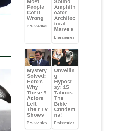
an
kan