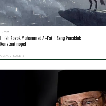
TOKOH
Inilah Sosok Muhammad Al-Fatih Sang Penakluk
Konstantinopel
Telah Terbit
14/10/2019
ortasependidikan.com – BJ Habibie mengenyam pendidikan sekolah dasarnya di P
e. Setelah ayahnya wafat saat Habibie berusia 14 tahun, Habibie melanjutkan SMP 