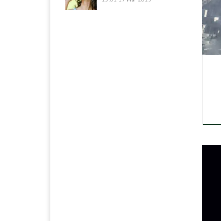
rep
par