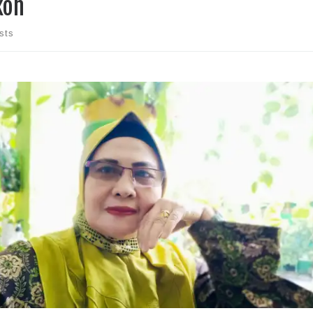
koh
sts
ortasependidikan.com – Melalui edaran Kementerian Lingkungan Hidup dan
utanan Republik Indonesia pertanggal 21 desember 2021, UPT SPF SDN Unggul
isidi I menjadi salahsatu sekolah dari dua sekolah di kota Makassar yang dinyata
os dan meraih penghargaan […]