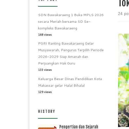
To
24 po
SDN Bawakaraeng 1 Buka MPLS 2026
secara Meriah bersama SD Se-
kompleks Bawakaraeng
168 views
PGRI Ranting Bawakaraeng Gelar
Musyawarah, Pengurus Terpilih Periode
2026-2029 Siap Amanah dan
Perjuangkan Hak Guru
133 views
rep
Keh
Keluarga Besar Dinas Pendidikan Kota
Mong
Makassar gelar Halal Bihalal
lol
129 views
HISTORY
Pengertian dan Sejarah