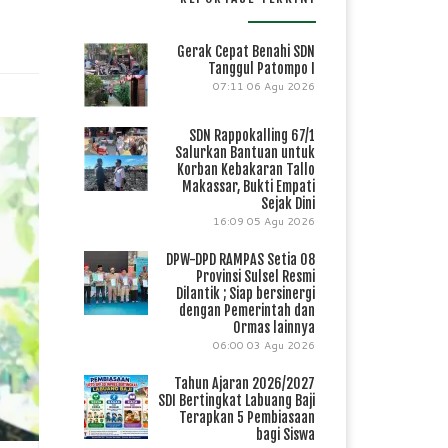
Gerak Cepat Benahi SDN
Tanggul Patompo I
07:11
06 Agu 2026
SDN Rappokalling 67/1
Salurkan Bantuan untuk
Korban Kebakaran Tallo
Makassar, Bukti Empati
Sejak Dini
16:09
05 Agu 2026
DPW-DPD RAMPAS Setia 08
an
Provinsi Sulsel Resmi
kan
Dilantik ; Siap bersinergi
dengan Pemerintah dan
Ormas lainnya
06:00
03 Agu 2026
Tahun Ajaran 2026/2027
SDI Bertingkat Labuang Baji
Terapkan 5 Pembiasaan
bagi Siswa