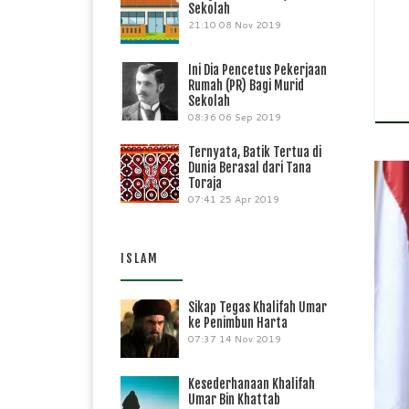
Sekolah
21:10
08 Nov 2019
Ini Dia Pencetus Pekerjaan
Rumah (PR) Bagi Murid
Sekolah
08:36
06 Sep 2019
Ternyata, Batik Tertua di
Dunia Berasal dari Tana
Toraja
07:41
25 Apr 2019
ISLAM
rep
Kab
Sikap Tegas Khalifah Umar
(23
ke Penimbun Harta
Mak
07:37
14 Nov 2019
Kesederhanaan Khalifah
Umar Bin Khattab