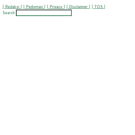
| Redaksi |
| Pedoman |
| Privacy |
| Disclaimer |
| TOS |
Search