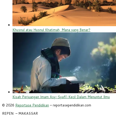
Khusnul atau Husnul Khatimah, Mana yang Benar?
Kisah Perjuangan Imam Asy-Syafi’i Kecil Dalam Menuntut Ilmu
© 2026
Reportase Pendidikan
– reportasependidikan.com
REPEN
– MAKASSAR