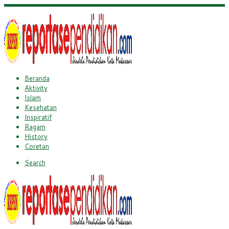
Beranda
Aktivity
Islam
Kesehatan
Inspiratif
Ragam
History
Coretan
Search