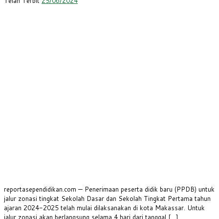
Telah Terbit
25/06/2024
reportasependidikan.com — Penerimaan peserta didik baru (PPDB) untuk
jalur zonasi tingkat Sekolah Dasar dan Sekolah Tingkat Pertama tahun
ajaran 2024-2025 telah mulai dilaksanakan di kota Makassar. Untuk
jalur zonasi akan berlangsung selama 4 hari dari tanggal […]