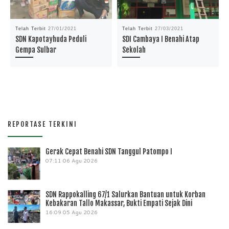
Telah Terbit
27/01/2021
Telah Terbit
27/03/2021
SDN Kapotayhuda Peduli
SDI Cambaya I Benahi Atap
Gempa Sulbar
Sekolah
REPORTASE TERKINI
Gerak Cepat Benahi SDN Tanggul Patompo I
07:11
06 Agu 2026
SDN Rappokalling 67/1 Salurkan Bantuan untuk Korban
Kebakaran Tallo Makassar, Bukti Empati Sejak Dini
16:09
05 Agu 2026