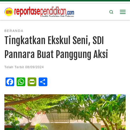
Search
BERANDA
Tingkatkan Ekskul Seni, SDI
Pannara Buat Panggung Aksi
Telah Terbit
08/09/2024
F
W
P
S
a
h
r
h
c
a
i
a
e
t
n
r
b
s
t
e
o
A
F