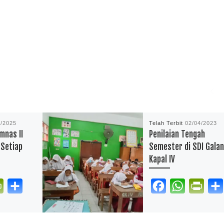
4/2025
Telah Terbit
02/04/2023
mnas II
Penilaian Tengah
 Setiap
Semester di SDI Gala
Kapal IV
P
S
F
W
P
r
h
a
h
r
kan.com –
reportasependidikan.com 
i
a
c
a
i
D Inpres
Pelaksanaan Penilaian