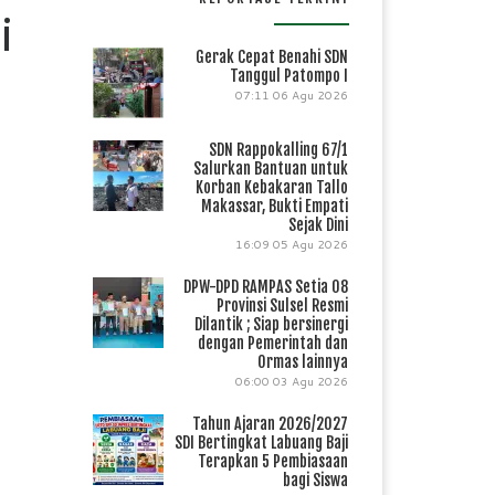
i
Gerak Cepat Benahi SDN
Tanggul Patompo I
07:11
06 Agu 2026
SDN Rappokalling 67/1
Salurkan Bantuan untuk
Korban Kebakaran Tallo
Makassar, Bukti Empati
Sejak Dini
16:09
05 Agu 2026
DPW-DPD RAMPAS Setia 08
Provinsi Sulsel Resmi
Dilantik ; Siap bersinergi
dengan Pemerintah dan
Ormas lainnya
06:00
03 Agu 2026
Tahun Ajaran 2026/2027
SDI Bertingkat Labuang Baji
Terapkan 5 Pembiasaan
bagi Siswa