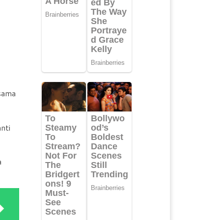
rsama
nti
a