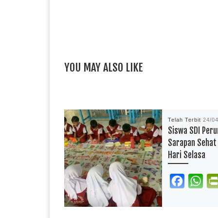
YOU MAY ALSO LIKE
Telah Terbit
24/0
Siswa SDI Peru
Sarapan Sehat
Hari Selasa
F
W
a
h
reportasependidi
c
a
Siswa UPT SPF S