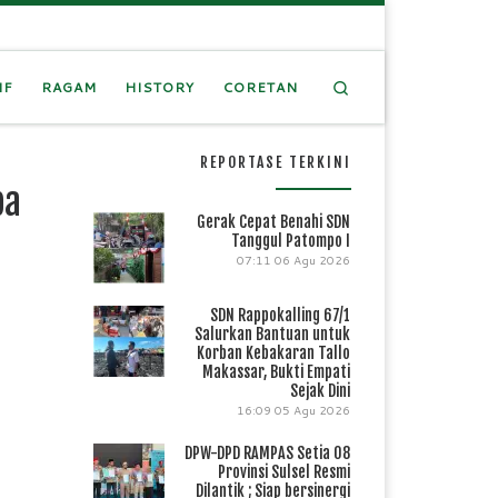
Search
IF
RAGAM
HISTORY
CORETAN
REPORTASE TERKINI
ba
Gerak Cepat Benahi SDN
Tanggul Patompo I
07:11
06 Agu 2026
SDN Rappokalling 67/1
Salurkan Bantuan untuk
Korban Kebakaran Tallo
Makassar, Bukti Empati
Sejak Dini
16:09
05 Agu 2026
DPW-DPD RAMPAS Setia 08
Provinsi Sulsel Resmi
Dilantik ; Siap bersinergi