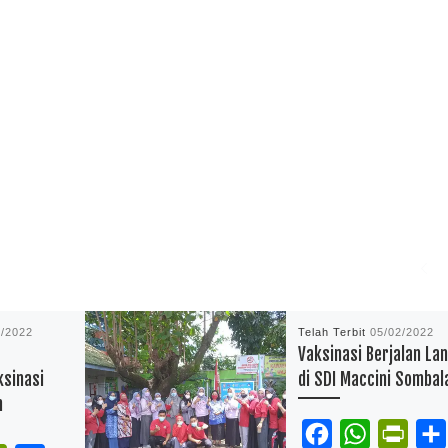
2/2022
Telah Terbit
05/02/2022
Vaksinasi Berjalan La
sinasi
di SDI Maccini Sombal
n
F
W
P