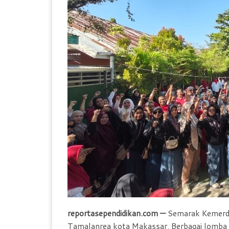
o
p
r
k
p
i
e
n
d
l
y
reportasependidikan.com —
Semarak Kemerde
Tamalanrea kota Makassar. Berbagai lomba 