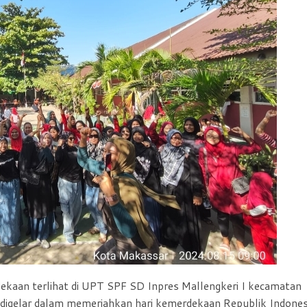
kaan terlihat di UPT SPF SD Inpres Mallengkeri I kecamatan
digelar dalam memeriahkan hari kemerdekaan Republik Indones