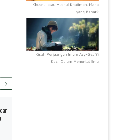
Khusnul atau Husnul Khatimah, Mana
yang Benar?
Kisah Perjuangan Imam Asy-Syafi’i
Kecil Dalam Menuntut Ilmu
Telah Terbit
20/05/2020
ncar
Ujian Sekolah Secara
a
Daring SDI Tamamaung III
S
F
W
P
S