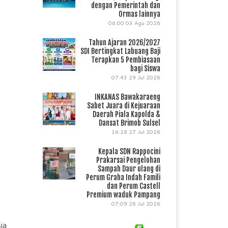
dengan Pemerintah dan
Ormas lainnya
06:00
03 Agu 2026
Tahun Ajaran 2026/2027
SDI Bertingkat Labuang Baji
Terapkan 5 Pembiasaan
bagi Siswa
07:43
29 Jul 2026
INKANAS Bawakaraeng
Sabet Juara di Kejuaraan
Daerah Piala Kapolda &
Dansat Brimob Sulsel
16:28
27 Jul 2026
Kepala SDN Rappocini
Prakarsai Pengelohan
Sampah Daur ulang di
Perum Graha Indah Famili
dan Perum Castell
Premium waduk Pampang
07:09
26 Jul 2026
ia