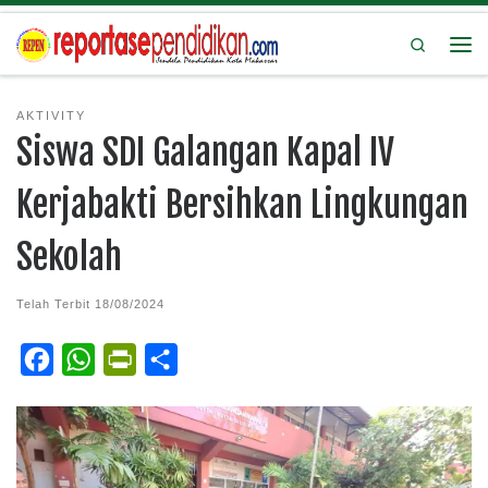
Search
AKTIVITY
Siswa SDI Galangan Kapal IV
Kerjabakti Bersihkan Lingkungan
Sekolah
Telah Terbit
18/08/2024
F
W
P
S
a
h
r
h
c
a
i
a
e
t
n
r