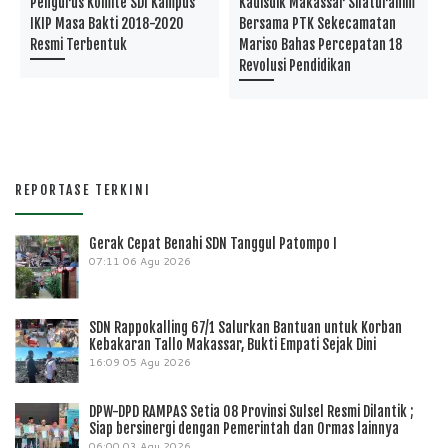
Pengurus Komite SDI Kampus
Kadisdik Makassar Silaturahim
IKIP Masa Bakti 2018-2020
Bersama PTK Sekecamatan
Resmi Terbentuk
Mariso Bahas Percepatan 18
Revolusi Pendidikan
REPORTASE TERKINI
Gerak Cepat Benahi SDN Tanggul Patompo I
07:11
06 Agu 2026
SDN Rappokalling 67/1 Salurkan Bantuan untuk Korban
Kebakaran Tallo Makassar, Bukti Empati Sejak Dini
16:09
05 Agu 2026
DPW-DPD RAMPAS Setia 08 Provinsi Sulsel Resmi Dilantik ;
Siap bersinergi dengan Pemerintah dan Ormas lainnya
06:00
03 Agu 2026