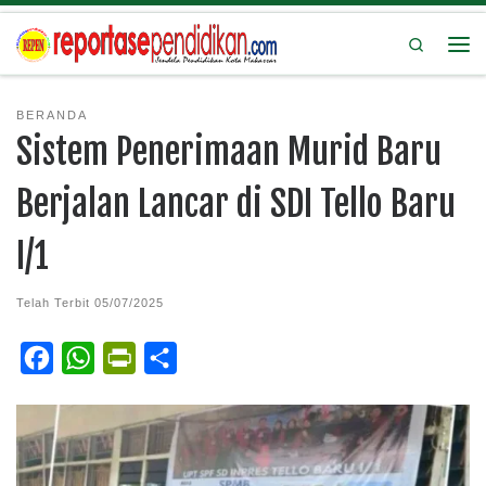
Search
BERANDA
Sistem Penerimaan Murid Baru
Berjalan Lancar di SDI Tello Baru
I/1
Telah Terbit
05/07/2025
F
W
P
S
a
h
r
h
c
a
i
a
e
t
n
r