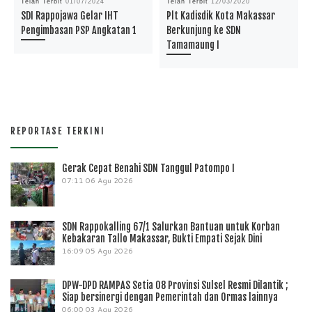
Telah Terbit
01/07/2024
Telah Terbit
12/03/2020
SDI Rappojawa Gelar IHT
Plt Kadisdik Kota Makassar
Pengimbasan PSP Angkatan 1
Berkunjung ke SDN
Tamamaung I
REPORTASE TERKINI
Gerak Cepat Benahi SDN Tanggul Patompo I
07:11
06 Agu 2026
SDN Rappokalling 67/1 Salurkan Bantuan untuk Korban
Kebakaran Tallo Makassar, Bukti Empati Sejak Dini
16:09
05 Agu 2026
DPW-DPD RAMPAS Setia 08 Provinsi Sulsel Resmi Dilantik ;
Siap bersinergi dengan Pemerintah dan Ormas lainnya
06:00
03 Agu 2026