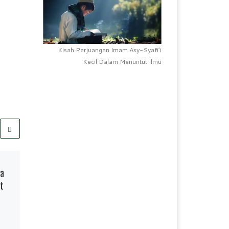
Kisah Perjuangan Imam Asy-Syafi’i
Kecil Dalam Menuntut Ilmu
Telah Terbit
08/10/2024
oa
Kemenkeu Mengajar 9
t
Berbagi Ilmu Keuangan di
SDI Pampang I
S
F
W
P
S
h