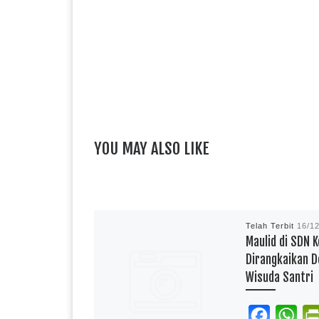
YOU MAY ALSO LIKE
Telah Terbit
16/1
Maulid di SDN K
Dirangkaikan 
Wisuda Santri
F
W