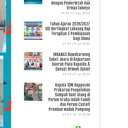
dengan Pemerintah dan
Ormas lainnya
06:00
03 Agu 2026
Tahun Ajaran 2026/2027
SDI Bertingkat Labuang Baji
Terapkan 5 Pembiasaan
bagi Siswa
07:43
29 Jul 2026
INKANAS Bawakaraeng
Sabet Juara di Kejuaraan
Daerah Piala Kapolda &
Dansat Brimob Sulsel
16:28
27 Jul 2026
Kepala SDN Rappocini
Prakarsai Pengelohan
Sampah Daur ulang di
Perum Graha Indah Famili
dan Perum Castell
Premium waduk Pampang
07:09
26 Jul 2026