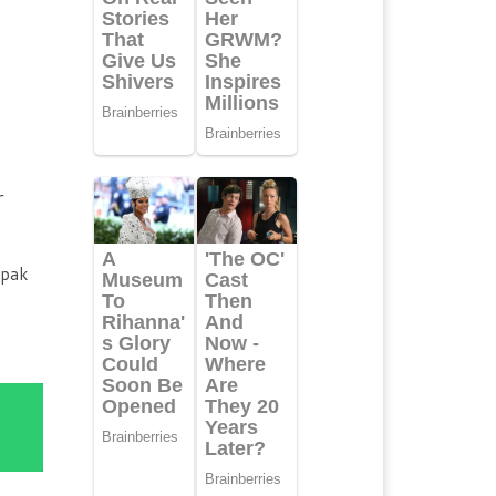
r
mpak