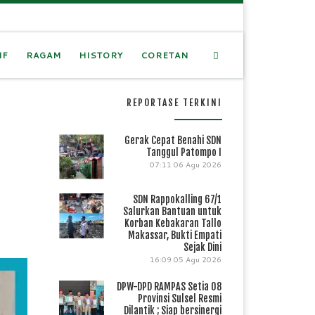
Search
IF
RAGAM
HISTORY
CORETAN
REPORTASE TERKINI
Gerak Cepat Benahi SDN
Tanggul Patompo I
07:11
06 Agu 2026
SDN Rappokalling 67/1
Salurkan Bantuan untuk
Korban Kebakaran Tallo
Makassar, Bukti Empati
Sejak Dini
16:09
05 Agu 2026
DPW-DPD RAMPAS Setia 08
Provinsi Sulsel Resmi
Dilantik ; Siap bersinergi