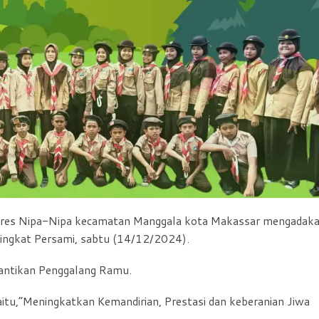
res Nipa-Nipa kecamatan Manggala kota Makassar mengadak
ingkat Persami, sabtu (14/12/2024).
elantikan Penggalang Ramu.
aitu,”Meningkatkan Kemandirian, Prestasi dan keberanian Jiwa