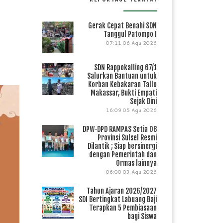
Gerak Cepat Benahi SDN
Tanggul Patompo I
07:11
06 Agu 2026
SDN Rappokalling 67/1
Salurkan Bantuan untuk
Korban Kebakaran Tallo
Makassar, Bukti Empati
Sejak Dini
16:09
05 Agu 2026
DPW-DPD RAMPAS Setia 08
Provinsi Sulsel Resmi
Dilantik ; Siap bersinergi
dengan Pemerintah dan
Ormas lainnya
06:00
03 Agu 2026
Tahun Ajaran 2026/2027
SDI Bertingkat Labuang Baji
Terapkan 5 Pembiasaan
bagi Siswa