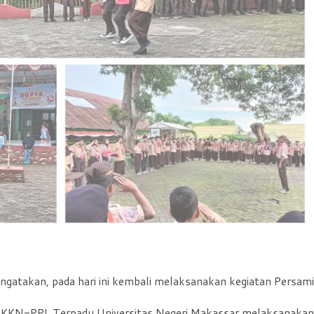
engatakan, pada hari ini kembali melaksanakan kegiatan Persami
wa KKN-PPL Terpadu Universitas Negeri Makassar melaksanakan