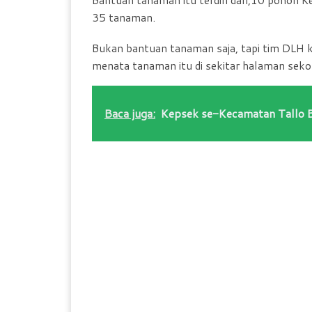
o
p
r
35 tanaman.
k
p
i
e
Bukan bantuan tanaman saja, tapi tim DLH
menata tanaman itu di sekitar halaman seko
n
d
l
Baca juga:
Kepsek se-Kecamatan Tallo 
y