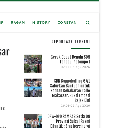
Search
IF
RAGAM
HISTORY
CORETAN
REPORTASE TERKINI
sar
Gerak Cepat Benahi SDN
Tanggul Patompo I
07:11
06 Agu 2026
SDN Rappokalling 67/1
Salurkan Bantuan untuk
Korban Kebakaran Tallo
Makassar, Bukti Empati
Sejak Dini
16:09
05 Agu 2026
nas
DPW-DPD RAMPAS Setia 08
Provinsi Sulsel Resmi
Dilantik ; Siap bersinergi
 ada