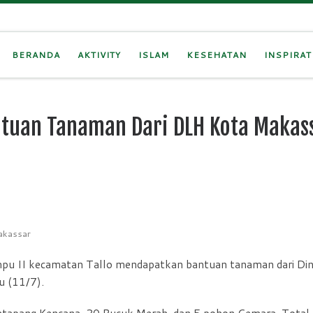
BERANDA
AKTIVITY
ISLAM
KESEHATAN
INSPIRAT
ntuan Tanaman Dari DLH Kota Makas
akassar
pu II kecamatan Tallo mendapatkan bantuan tanaman dari Di
u (11/7).
Ketapang Kencana, 20 Pucuk Merah, dan 5 pohon Cemara. Total