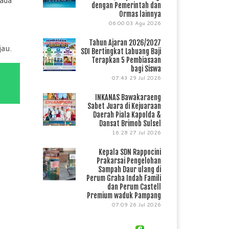
dengan Pemerintah dan
Ormas lainnya
06:00
03 Agu 2026
Tahun Ajaran 2026/2027
jau.
SDI Bertingkat Labuang Baji
Terapkan 5 Pembiasaan
bagi Siswa
07:43
29 Jul 2026
INKANAS Bawakaraeng
Sabet Juara di Kejuaraan
Daerah Piala Kapolda &
Dansat Brimob Sulsel
16:28
27 Jul 2026
Kepala SDN Rappocini
Prakarsai Pengelohan
Sampah Daur ulang di
Perum Graha Indah Famili
dan Perum Castell
Premium waduk Pampang
07:09
26 Jul 2026