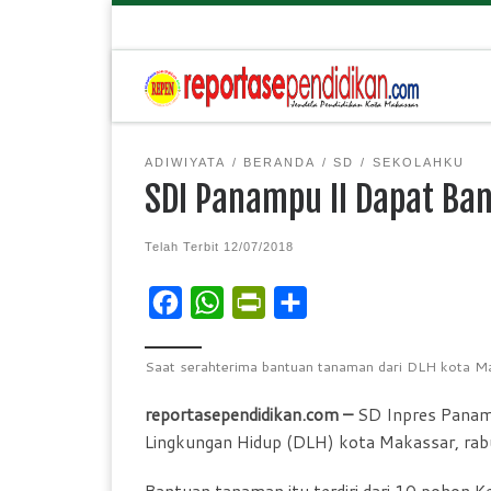
ADIWIYATA
BERANDA
SD
SEKOLAHKU
SDI Panampu II Dapat Ba
Telah Terbit
12/07/2018
F
W
P
S
a
h
r
h
c
a
i
a
Saat serahterima bantuan tanaman dari DLH kota M
e
t
n
r
reportasependidikan.com –
SD Inpres Panam
b
s
t
e
Lingkungan Hidup (DLH) kota Makassar, rab
o
A
F
Bantuan tanaman itu terdiri dari,10 pohon 