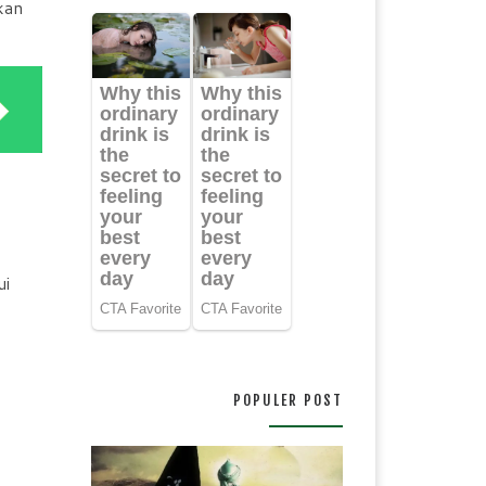
kan
ui
POPULER POST