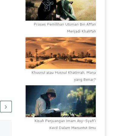
Proses Pemilihan Utsman Bin Affan
Menjadi Khalifah
Khusnul atau Husnul Khatimah, Mana
yang Benar?
Kisah Perjuangan Imam Asy-Syafi’i
Telah Terbit
10/11/2022
Kecil Dalam Menuntut Ilmu
SDI Mariso III Peringati