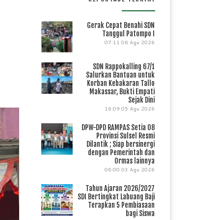
Gerak Cepat Benahi SDN
Tanggul Patompo I
07:11
06 Agu 2026
SDN Rappokalling 67/1
Salurkan Bantuan untuk
Korban Kebakaran Tallo
Makassar, Bukti Empati
Sejak Dini
16:09
05 Agu 2026
DPW-DPD RAMPAS Setia 08
Provinsi Sulsel Resmi
Dilantik ; Siap bersinergi
dengan Pemerintah dan
Ormas lainnya
06:00
03 Agu 2026
Tahun Ajaran 2026/2027
SDI Bertingkat Labuang Baji
Terapkan 5 Pembiasaan
bagi Siswa