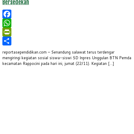
Bersedekah
Facebook
WhatsApp
PrintFriendly
Share
reportasependidikan.com – Senandung salawat terus terdengar
mengiringi kegiatan sosial siswa-siswi SD Inpres Unggulan BTN Pemda
kecamatan Rappocini pada hari ini, jumat (22/11). Kegiatan […]