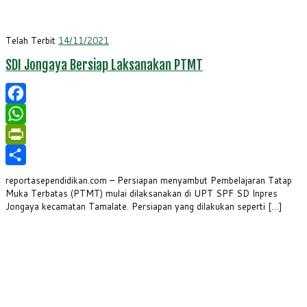
Telah Terbit
14/11/2021
SDI Jongaya Bersiap Laksanakan PTMT
Facebook
WhatsApp
PrintFriendly
Share
reportasependidikan.com – Persiapan menyambut Pembelajaran Tatap
Muka Terbatas (PTMT) mulai dilaksanakan di UPT SPF SD Inpres
Jongaya kecamatan Tamalate. Persiapan yang dilakukan seperti […]