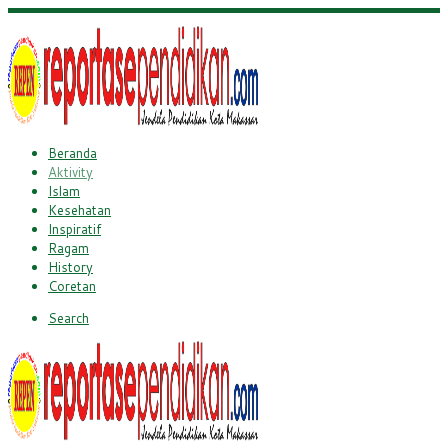
Beranda
Aktivity
Islam
Kesehatan
Inspiratif
Ragam
History
Coretan
Search