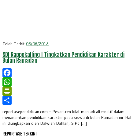
Telah Terbit
05/06/2018
SDI Rappokalling I Tingkatkan Pendidikan Karakter di
Bulan Ramadan
Facebook
WhatsApp
PrintFriendly
Share
reportasependidikan.com – Pesantren kilat menjadi alternatif dalam
menanamkan pendidikan karakter pada siswa di bulan Ramadan ini. Hal
ini diungkapkan oleh Dalwiah Dahlan, S.Pd […]
REPORTASE TERKINI