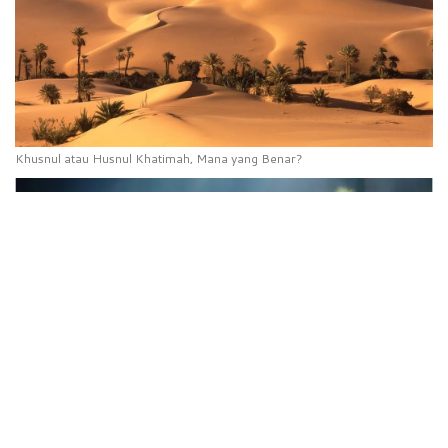
Khusnul atau Husnul Khatimah, Mana yang Benar?
Kisah Perjuangan Imam Asy-Syafi’i Kecil Dalam Menuntut Ilmu