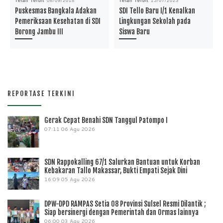
Telah Terbit
08/09/2018
Telah Terbit
15/07/2023
Puskesmas Bangkala Adakan
SDI Tello Baru I/1 Kenalkan
Pemeriksaan Kesehatan di SDI
Lingkungan Sekolah pada
Borong Jambu III
Siswa Baru
REPORTASE TERKINI
Gerak Cepat Benahi SDN Tanggul Patompo I
07:11
06 Agu 2026
SDN Rappokalling 67/1 Salurkan Bantuan untuk Korban
Kebakaran Tallo Makassar, Bukti Empati Sejak Dini
16:09
05 Agu 2026
DPW-DPD RAMPAS Setia 08 Provinsi Sulsel Resmi Dilantik ;
Siap bersinergi dengan Pemerintah dan Ormas lainnya
06:00
03 Agu 2026