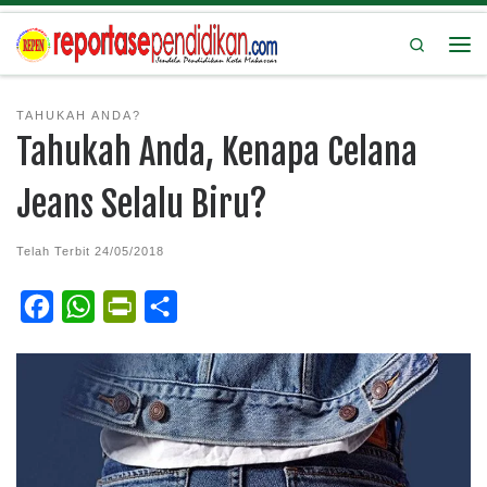
Search
TAHUKAH ANDA?
Tahukah Anda, Kenapa Celana
Jeans Selalu Biru?
Telah Terbit
24/05/2018
F
W
P
S
a
h
r
h
c
a
i
a
e
t
n
r
b
s
t
e
o
A
F