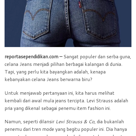
o
p
r
k
p
i
e
n
d
l
reportasependidikan.com –
Sangat populer dan serba guna,
y
celana Jeans menjadi pilihan berbagai kalangan di dunia.
Tapi, yang perlu kita bayangkan adalah, kenapa
kebanyakan celana Jeans berwarna biru?
Untuk menjawab pertanyaan ini, kita harus melihat
kembali dari awal mula jeans tercipta. Levi Strauss adalah
pria yang dikenal sebagai penemu item fashion ini.
Namun, seperti dilansir
Levi Strauss & Co
, dia bukanlah
penemu dari tren mode yang begitu populer ini. Dia hanya