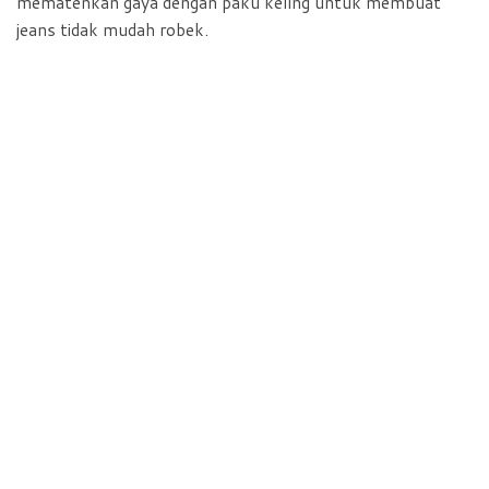
mematenkan gaya dengan paku keling untuk membuat
jeans tidak mudah robek.