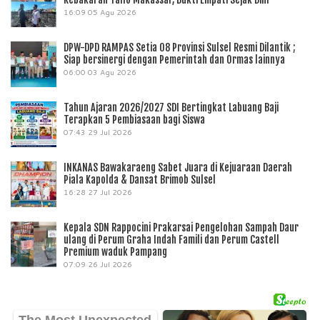
16:09
05 Agu 2026
DPW-DPD RAMPAS Setia 08 Provinsi Sulsel Resmi Dilantik ;
Siap bersinergi dengan Pemerintah dan Ormas lainnya
06:00
03 Agu 2026
Tahun Ajaran 2026/2027 SDI Bertingkat Labuang Baji
Terapkan 5 Pembiasaan bagi Siswa
07:43
29 Jul 2026
INKANAS Bawakaraeng Sabet Juara di Kejuaraan Daerah
Piala Kapolda & Dansat Brimob Sulsel
16:28
27 Jul 2026
Kepala SDN Rappocini Prakarsai Pengelohan Sampah Daur
ulang di Perum Graha Indah Famili dan Perum Castell
Premium waduk Pampang
07:09
26 Jul 2026