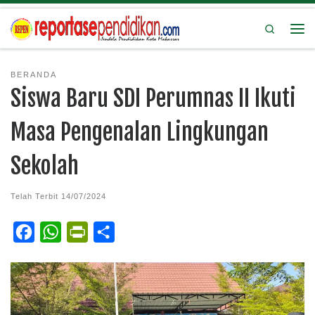
Search
BERANDA
Siswa Baru SDI Perumnas II Ikuti
Masa Pengenalan Lingkungan
Sekolah
Telah Terbit
14/07/2024
F
W
P
S
a
h
r
h
c
a
i
a
e
t
n
r