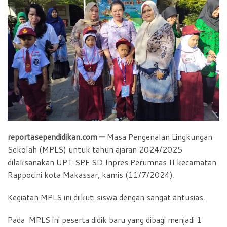
b
s
t
e
o
A
F
o
p
r
k
p
i
e
n
d
l
y
reportasependidikan.com —
Masa Pengenalan Lingkungan
Sekolah (MPLS) untuk tahun ajaran 2024/2025
dilaksanakan UPT SPF SD Inpres Perumnas II kecamatan
Rappocini kota Makassar, kamis (11/7/2024).
Kegiatan MPLS ini diikuti siswa dengan sangat antusias.
Pada MPLS ini peserta didik baru yang dibagi menjadi 1