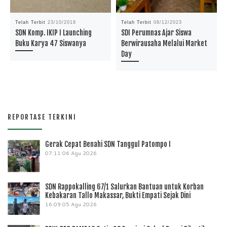
Telah Terbit
23/10/2018
Telah Terbit
08/12/2023
SDN Komp. IKIP I Launching
SDI Perumnas Ajar Siswa
Buku Karya 47 Siswanya
Berwirausaha Melalui Market
Day
REPORTASE TERKINI
Gerak Cepat Benahi SDN Tanggul Patompo I
07:11
06 Agu 2026
SDN Rappokalling 67/1 Salurkan Bantuan untuk Korban
Kebakaran Tallo Makassar, Bukti Empati Sejak Dini
16:09
05 Agu 2026