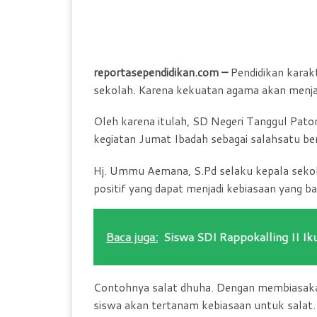
reportasependidikan.com –
Pendidikan karakt
sekolah. Karena kekuatan agama akan menja
Oleh karena itulah, SD Negeri Tanggul Pa
kegiatan Jumat Ibadah sebagai salahsatu ben
Hj. Ummu Aemana, S.Pd selaku kepala sekolah
positif yang dapat menjadi kebiasaan yang ba
Baca juga:
Siswa SDI Rappokalling II I
Contohnya salat dhuha. Dengan membiasakan 
siswa akan tertanam kebiasaan untuk salat.