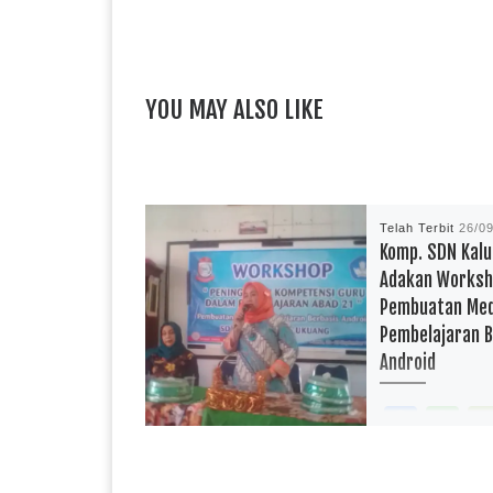
YOU MAY ALSO LIKE
Telah Terbit
26/0
Komp. SDN Kal
Adakan Worksh
Pembuatan Med
Pembelajaran B
Android
F
W
a
h
reportasependidi
c
a