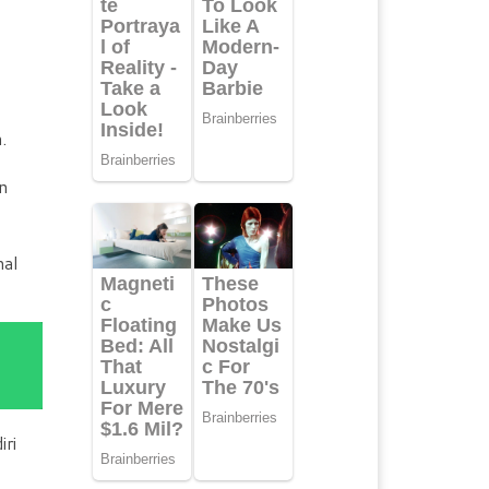
.
n
hal
iri