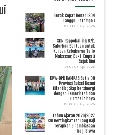
ui
Gerak Cepat Benahi SDN
Tanggul Patompo I
07:11
06 Agu 2026
SDN Rappokalling 67/1
Salurkan Bantuan untuk
Korban Kebakaran Tallo
Makassar, Bukti Empati
Sejak Dini
16:09
05 Agu 2026
DPW-DPD RAMPAS Setia 08
Provinsi Sulsel Resmi
Dilantik ; Siap bersinergi
dengan Pemerintah dan
Ormas lainnya
06:00
03 Agu 2026
Tahun Ajaran 2026/2027
SDI Bertingkat Labuang Baji
Terapkan 5 Pembiasaan
bagi Siswa