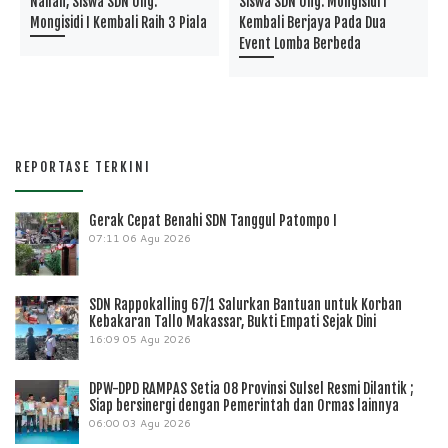
Nailah, Siswa SDN Ung.
Siswa SDN Ung. Mongisidi I
Mongisidi I Kembali Raih 3 Piala
Kembali Berjaya Pada Dua
Event Lomba Berbeda
REPORTASE TERKINI
Gerak Cepat Benahi SDN Tanggul Patompo I
07:11
06 Agu 2026
SDN Rappokalling 67/1 Salurkan Bantuan untuk Korban
Kebakaran Tallo Makassar, Bukti Empati Sejak Dini
16:09
05 Agu 2026
DPW-DPD RAMPAS Setia 08 Provinsi Sulsel Resmi Dilantik ;
Siap bersinergi dengan Pemerintah dan Ormas lainnya
06:00
03 Agu 2026