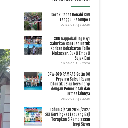
Gerak Cepat Benahi SDN
Tanggul Patompo I
07:11
06 Agu 2026
SDN Rappokalling 67/1
Salurkan Bantuan untuk
Korban Kebakaran Tallo
Makassar, Bukti Empati
Sejak Dini
16:09
05 Agu 2026
DPW-DPD RAMPAS Setia 08
Provinsi Sulsel Resmi
Dilantik ; Siap bersinergi
dengan Pemerintah dan
Ormas lainnya
06:00
03 Agu 2026
Tahun Ajaran 2026/2027
SDI Bertingkat Labuang Baji
Terapkan 5 Pembiasaan
bagi Siswa