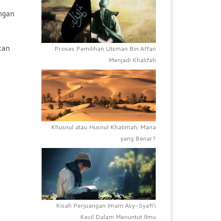
engan
kan
Proses Pemilihan Utsman Bin Affan
Menjadi Khalifah
Khusnul atau Husnul Khatimah, Mana
yang Benar?
Kisah Perjuangan Imam Asy-Syafi’i
Kecil Dalam Menuntut Ilmu