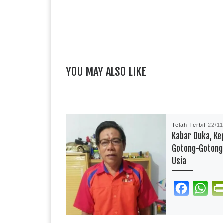
YOU MAY ALSO LIKE
Telah Terbit
22/1
Kabar Duka, Ke
Gotong-Gotong 
Usia
F
W
a
h
reportasependidi
c
a
Innalillahi wainnai