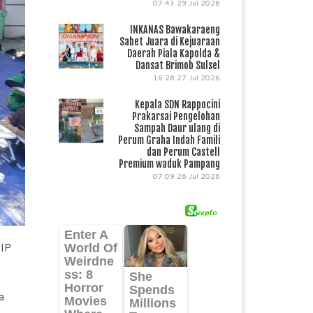
07:43
29 Jul 2026
INKANAS Bawakaraeng
Sabet Juara di Kejuaraan
Daerah Piala Kapolda &
Dansat Brimob Sulsel
16:28
27 Jul 2026
Kepala SDN Rappocini
Prakarsai Pengelohan
Sampah Daur ulang di
Perum Graha Indah Famili
dan Perum Castell
Premium waduk Pampang
07:09
26 Jul 2026
KIP
a