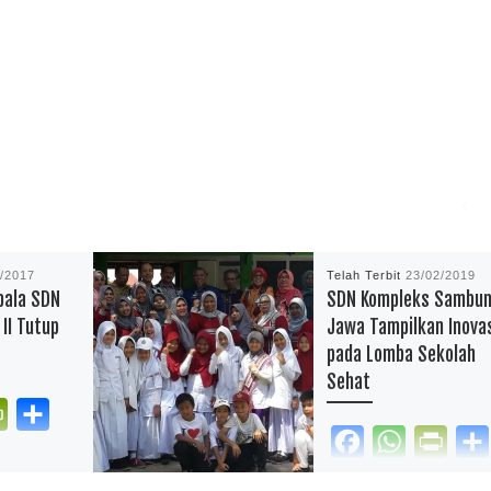
1/2017
Telah Terbit
23/02/2019
pala SDN
SDN Kompleks Sambu
II Tutup
Jawa Tampilkan Inova
pada Lomba Sekolah
Sehat
P
S
F
W
P
r
h
kan.com –
a
h
r
i
a
lahi rajiun.