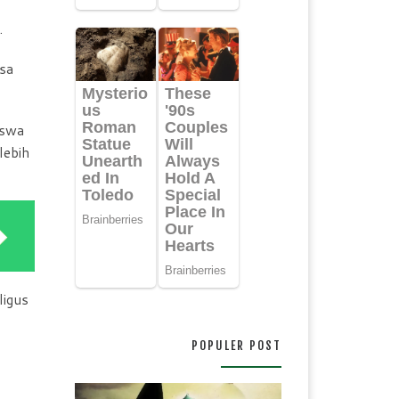
.
asa
iswa
lebih
ligus
POPULER POST