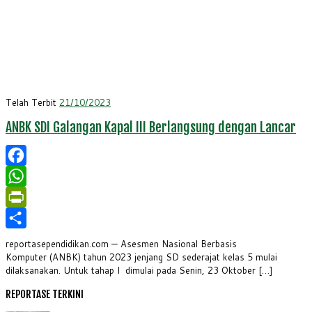
Telah Terbit
21/10/2023
ANBK SDI Galangan Kapal III Berlangsung dengan Lancar
Facebook
WhatsApp
PrintFriendly
Share
reportasependidikan.com — Asesmen Nasional Berbasis
Komputer (ANBK) tahun 2023 jenjang SD sederajat kelas 5 mulai
dilaksanakan. Untuk tahap I dimulai pada Senin, 23 Oktober […]
REPORTASE TERKINI