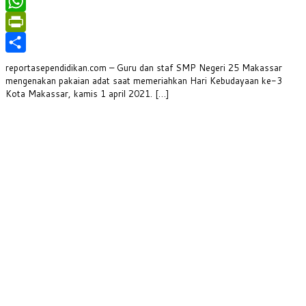
Facebook
WhatsApp
PrintFriendly
Share
reportasependidikan.com – Guru dan staf SMP Negeri 25 Makassar
mengenakan pakaian adat saat memeriahkan Hari Kebudayaan ke-3
Kota Makassar, kamis 1 april 2021. […]