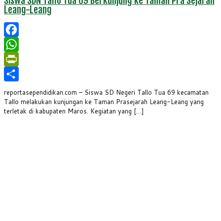
Siswa SDN Tallo Tua 69 Berkunjung ke Taman Pra Sejarah
Leang-Leang
Facebook
WhatsApp
PrintFriendly
Share
reportasependidikan.com – Siswa SD Negeri Tallo Tua 69 kecamatan
Tallo melakukan kunjungan ke Taman Prasejarah Leang-Leang yang
terletak di kabupaten Maros. Kegiatan yang […]