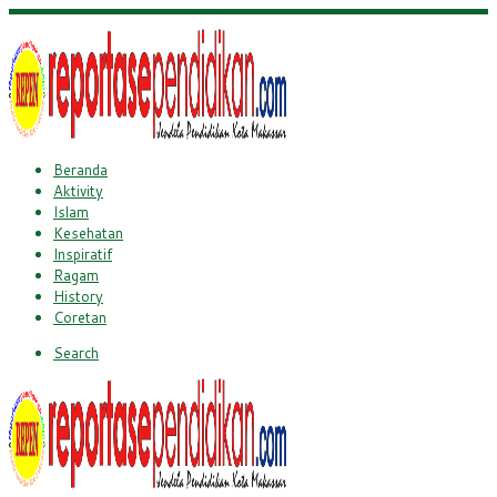
Beranda
Aktivity
Islam
Kesehatan
Inspiratif
Ragam
History
Coretan
Search