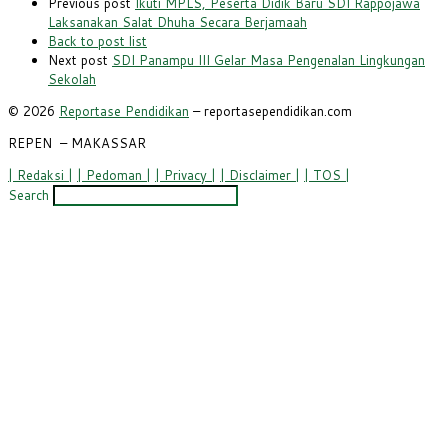
Previous post
Ikuti MPLS, Peserta Didik Baru SDI Rappojawa
Laksanakan Salat Dhuha Secara Berjamaah
Back to post list
Next post
SDI Panampu III Gelar Masa Pengenalan Lingkungan
Sekolah
© 2026
Reportase Pendidikan
– reportasependidikan.com
REPEN
– MAKASSAR
| Redaksi |
| Pedoman |
| Privacy |
| Disclaimer |
| TOS |
Search