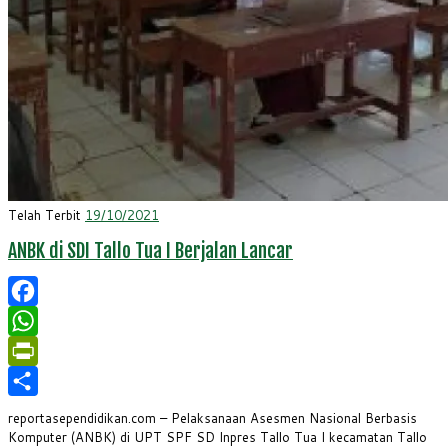
Telah Terbit
19/10/2021
ANBK di SDI Tallo Tua I Berjalan Lancar
Facebook
WhatsApp
PrintFriendly
Share
reportasependidikan.com – Pelaksanaan Asesmen Nasional Berbasis
Komputer (ANBK) di UPT SPF SD Inpres Tallo Tua I kecamatan Tallo