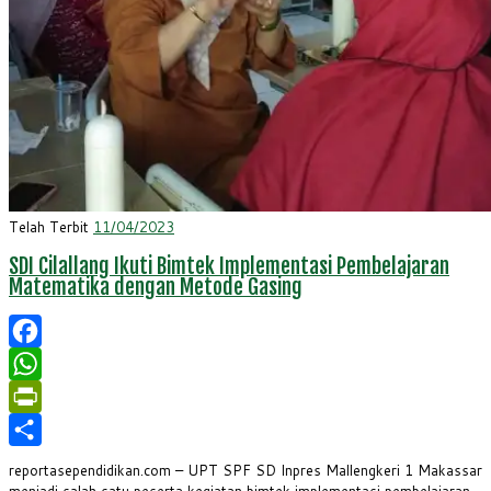
Telah Terbit
11/04/2023
SDI Cilallang Ikuti Bimtek Implementasi Pembelajaran
Matematika dengan Metode Gasing
Facebook
WhatsApp
PrintFriendly
Share
reportasependidikan.com – UPT SPF SD Inpres Mallengkeri 1 Makassar
menjadi salah satu peserta kegiatan bimtek implementasi pembelajaran