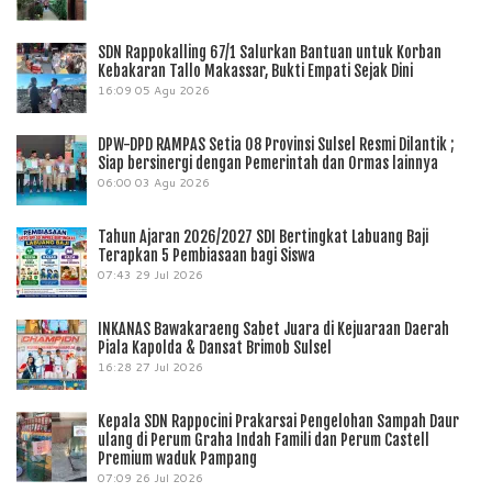
SDN Rappokalling 67/1 Salurkan Bantuan untuk Korban
Kebakaran Tallo Makassar, Bukti Empati Sejak Dini
16:09
05 Agu 2026
DPW-DPD RAMPAS Setia 08 Provinsi Sulsel Resmi Dilantik ;
Siap bersinergi dengan Pemerintah dan Ormas lainnya
06:00
03 Agu 2026
Tahun Ajaran 2026/2027 SDI Bertingkat Labuang Baji
Terapkan 5 Pembiasaan bagi Siswa
07:43
29 Jul 2026
INKANAS Bawakaraeng Sabet Juara di Kejuaraan Daerah
Piala Kapolda & Dansat Brimob Sulsel
16:28
27 Jul 2026
Kepala SDN Rappocini Prakarsai Pengelohan Sampah Daur
ulang di Perum Graha Indah Famili dan Perum Castell
Premium waduk Pampang
07:09
26 Jul 2026