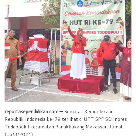
o
p
r
k
p
i
e
n
d
l
y
reportasependidikan.com —
Semarak Kemerdekaan
Republik Indonesia ke-79 terlihat di UPT SPF SD Inpres
Toddopuli I kecamatan Panakkukang Makassar, Jumat
(16/8/2024).