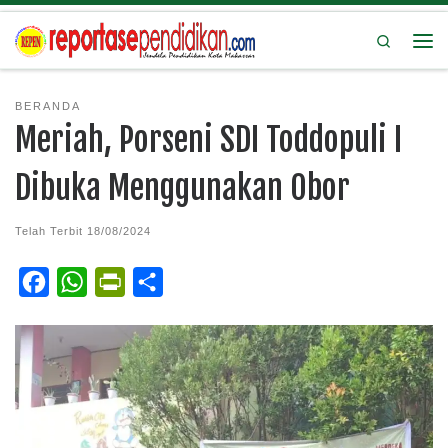
Search
BERANDA
Meriah, Porseni SDI Toddopuli I
Dibuka Menggunakan Obor
Telah Terbit
18/08/2024
F
W
P
S
a
h
r
h
c
a
i
a
e
t
n
r
b
s
t
e
o
A
F