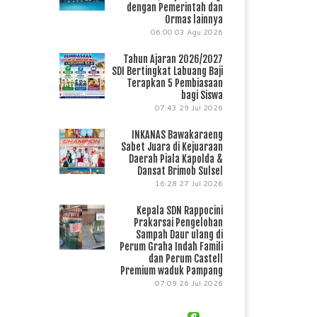
dengan Pemerintah dan
Ormas lainnya
06:00
03 Agu 2026
Tahun Ajaran 2026/2027
SDI Bertingkat Labuang Baji
Terapkan 5 Pembiasaan
bagi Siswa
07:43
29 Jul 2026
INKANAS Bawakaraeng
Sabet Juara di Kejuaraan
Daerah Piala Kapolda &
Dansat Brimob Sulsel
16:28
27 Jul 2026
Kepala SDN Rappocini
Prakarsai Pengelohan
Sampah Daur ulang di
Perum Graha Indah Famili
dan Perum Castell
Premium waduk Pampang
07:09
26 Jul 2026