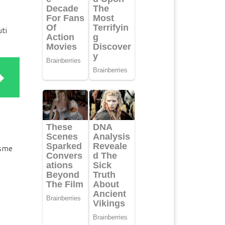
ti
isme