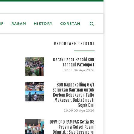
Search
IF
RAGAM
HISTORY
CORETAN
REPORTASE TERKINI
Gerak Cepat Benahi SDN
Tanggul Patompo I
07:11
06 Agu 2026
SDN Rappokalling 67/1
Salurkan Bantuan untuk
Korban Kebakaran Tallo
Makassar, Bukti Empati
Sejak Dini
16:09
05 Agu 2026
DPW-DPD RAMPAS Setia 08
Provinsi Sulsel Resmi
Dilantik ; Siap bersinergi