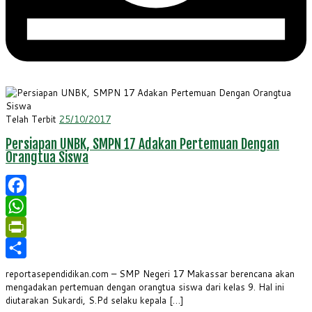
Telah Terbit
25/10/2017
Persiapan UNBK, SMPN 17 Adakan Pertemuan Dengan
Orangtua Siswa
Facebook
WhatsApp
PrintFriendly
Share
reportasependidikan.com – SMP Negeri 17 Makassar berencana akan
mengadakan pertemuan dengan orangtua siswa dari kelas 9. Hal ini
diutarakan Sukardi, S.Pd selaku kepala […]