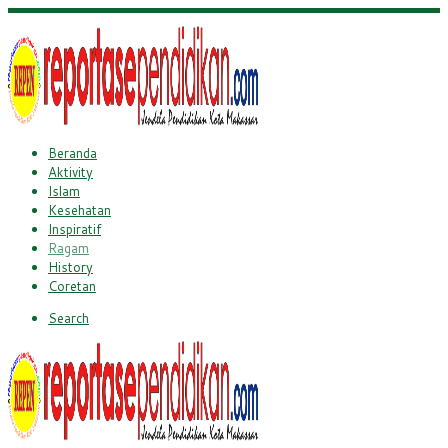
Beranda
Aktivity
Islam
Kesehatan
Inspiratif
Ragam
History
Coretan
Search