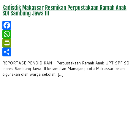
Kadisdik Makassar Resmikan Perpustakaan Ramah Anak
SDI Sambung Jawa III
Facebook
WhatsApp
PrintFriendly
Share
REPORTASE PENDIDIKAN – Perpustakaan Ramah Anak UPT SPF SD
Inpres Sambung Jawa III kecamatan Mamajang kota Makassar resmi
digunakan oleh warga sekolah. […]