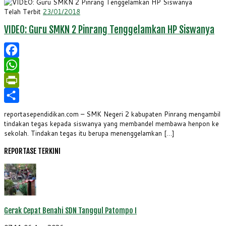
Telah Terbit
23/01/2018
VIDEO: Guru SMKN 2 Pinrang Tenggelamkan HP Siswanya
Facebook
WhatsApp
PrintFriendly
Share
reportasependidikan.com – SMK Negeri 2 kabupaten Pinrang mengambil
tindakan tegas kepada siswanya yang membandel membawa henpon ke
sekolah. Tindakan tegas itu berupa menenggelamkan […]
REPORTASE TERKINI
Gerak Cepat Benahi SDN Tanggul Patompo I