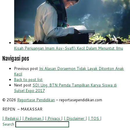
Kisah Perjuangan Imam Asy-Syafi’i Kecil Dalam Menuntut Ilmu
Navigasi pos
Previous post
Ini Alasan Doraemon Tidak Layak Ditonton Anak
Kecil
Back to post list
Next post
SDI Ung. BTN Pemda Tampilkan Karya Siswa di
Sulsel Expo 2017
© 2026
Reportase Pendidikan
– reportasependidikan.com
REPEN
– MAKASSAR
| Redaksi |
| Pedoman |
| Privacy |
| Disclaimer |
| TOS |
Search