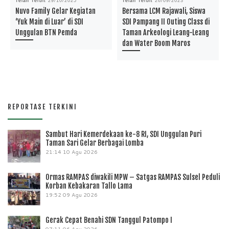
Telah Terbit
29/10/2025
Telah Terbit
26/09/2023
Nuvo Family Gelar Kegiatan
Bersama LCM Rajawali, Siswa
‘Yuk Main di Luar’ di SDI
SDI Pampang II Outing Class di
Unggulan BTN Pemda
Taman Arkeologi Leang-Leang
dan Water Boom Maros
REPORTASE TERKINI
Sambut Hari Kemerdekaan ke-8 RI, SDI Unggulan Puri
Taman Sari Gelar Berbagai Lomba
21:14
10 Agu 2026
Ormas RAMPAS diwakili MPW – Satgas RAMPAS Sulsel Peduli
Korban Kebakaran Tallo Lama
19:52
09 Agu 2026
Gerak Cepat Benahi SDN Tanggul Patompo I
07:11
06 Agu 2026