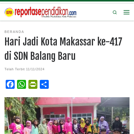
Search
BERANDA
Hari Jadi Kota Makassar ke-417
di SDN Balang Baru
Telah Terbit
11/11/2024
F
W
P
S
a
h
r
h
c
a
i
a
e
t
n
r
b
s
t
e
o
A
F