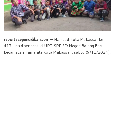
o
p
r
k
p
i
e
n
d
reportasependidikan.com —
Hari Jadi kota Makassar ke
l
417 juga diperingati di UPT SPF SD Negeri Balang Baru
y
kecamatan Tamalate kota Makassar , sabtu (9/11/2024).