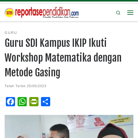
Search
GURU
Guru SDI Kampus IKIP Ikuti
Workshop Matematika dengan
Metode Gasing
Telah Terbit
25/05/2023
F
W
P
S
a
h
r
h
c
a
i
a
e
t
n
r