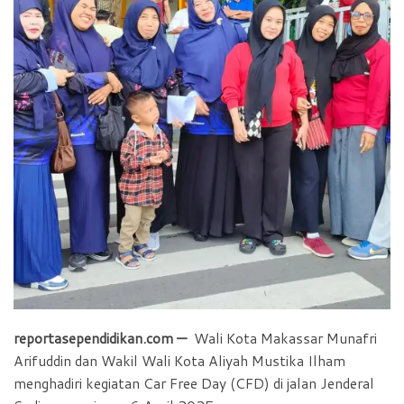
b
s
t
e
o
A
F
o
p
r
k
p
i
e
n
d
l
y
reportasependidikan.com —
Wali Kota Makassar Munafri
Arifuddin dan Wakil Wali Kota Aliyah Mustika Ilham
menghadiri kegiatan Car Free Day (CFD) di jalan Jenderal