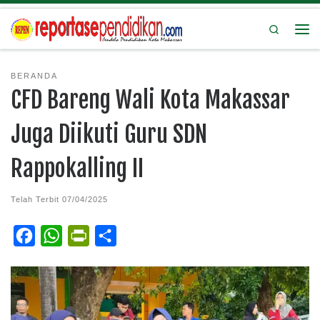
Search
BERANDA
CFD Bareng Wali Kota Makassar
Juga Diikuti Guru SDN
Rappokalling II
Telah Terbit
07/04/2025
F
W
P
S
a
h
r
h
c
a
i
a
e
t
n
r