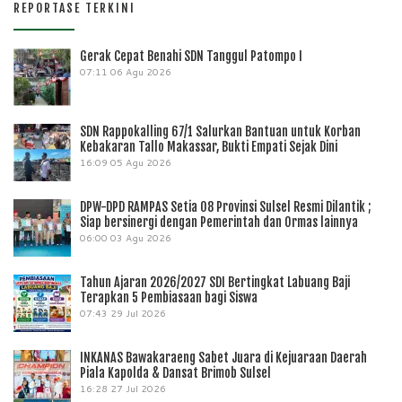
REPORTASE TERKINI
Gerak Cepat Benahi SDN Tanggul Patompo I
07:11
06 Agu 2026
SDN Rappokalling 67/1 Salurkan Bantuan untuk Korban
Kebakaran Tallo Makassar, Bukti Empati Sejak Dini
16:09
05 Agu 2026
DPW-DPD RAMPAS Setia 08 Provinsi Sulsel Resmi Dilantik ;
Siap bersinergi dengan Pemerintah dan Ormas lainnya
06:00
03 Agu 2026
Tahun Ajaran 2026/2027 SDI Bertingkat Labuang Baji
Terapkan 5 Pembiasaan bagi Siswa
07:43
29 Jul 2026
INKANAS Bawakaraeng Sabet Juara di Kejuaraan Daerah
Piala Kapolda & Dansat Brimob Sulsel
16:28
27 Jul 2026