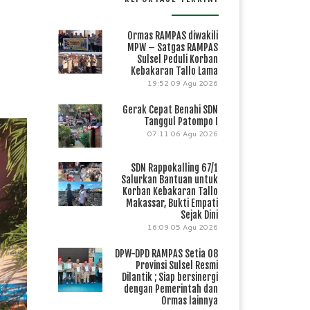
Ormas RAMPAS diwakili
MPW – Satgas RAMPAS
Sulsel Peduli Korban
Kebakaran Tallo Lama
19:52
09 Agu 2026
Gerak Cepat Benahi SDN
Tanggul Patompo I
07:11
06 Agu 2026
SDN Rappokalling 67/1
Salurkan Bantuan untuk
Korban Kebakaran Tallo
Makassar, Bukti Empati
Sejak Dini
16:09
05 Agu 2026
DPW-DPD RAMPAS Setia 08
Provinsi Sulsel Resmi
Dilantik ; Siap bersinergi
dengan Pemerintah dan
Ormas lainnya