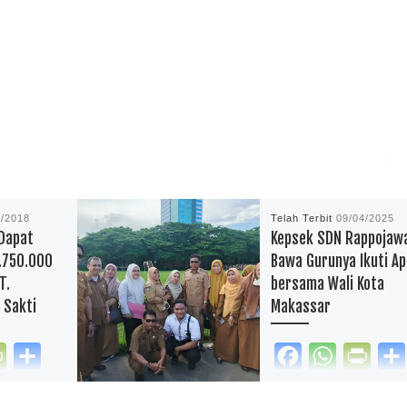
3/2018
Telah Terbit
09/04/2025
Dapat
Kepsek SDN Rappojaw
.750.000
Bawa Gurunya Ikuti Ap
T.
bersama Wali Kota
 Sakti
Makassar
P
S
F
W
P
r
h
a
h
r
kan.com –
reportasependidikan.com 