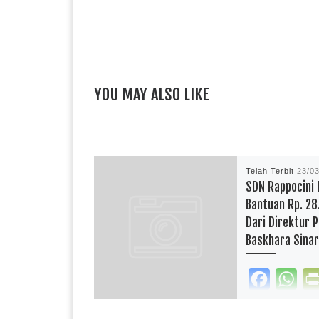
YOU MAY ALSO LIKE
Telah Terbit
23/0
SDN Rappocini 
Bantuan Rp. 28
Dari Direktur P
Baskhara Sinar
F
W
a
h
reportasependidi