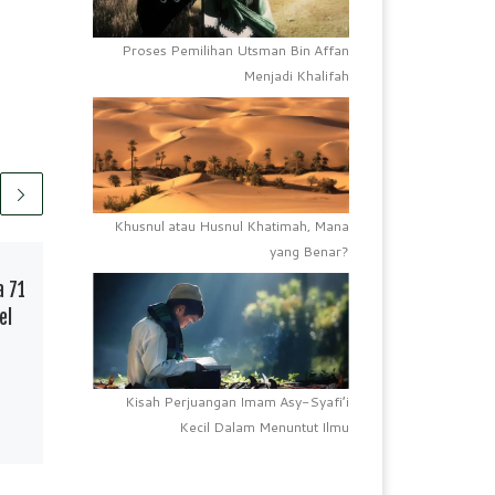
Proses Pemilihan Utsman Bin Affan
Menjadi Khalifah
Khusnul atau Husnul Khatimah, Mana
yang Benar?
Telah Terbit
16/03/2022
a 71
SDI Perumnas IV Nobar
el
Rakorsus Kota Makassar
F
W
P
S
Kisah Perjuangan Imam Asy-Syafi’i
a
h
r
h
Kecil Dalam Menuntut Ilmu
S
reportasependidikan.com –
c
a
i
a
Rapat koordinator khusus
h
e
t
n
r
(rakorsus) Makassar Menuju
–