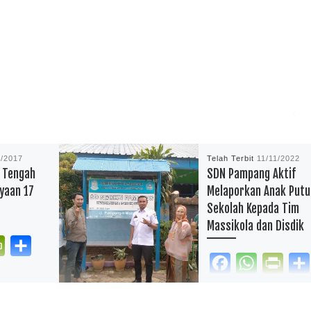
8/2017
Telah Terbit
11/11/2022
 Tengah
SDN Pampang Aktif
yaan 17
Melaporkan Anak Putu
Sekolah Kepada Tim
Massikola dan Disdik
P
S
F
W
P
r
h
kan.com –
a
h
r
i
a
pres Minasa
reportasependidikan.com 
c
a
i
n
r
appocini
Guru SDN Pampang,