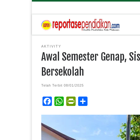
AKTIVITY
Awal Semester Genap, Sis
Bersekolah
Telah Terbit
08/01/2025
F
W
P
S
a
h
r
h
c
a
i
a
e
t
n
r
b
s
t
e