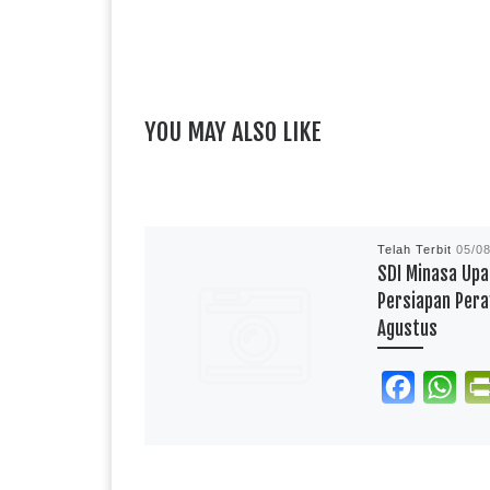
YOU MAY ALSO LIKE
Telah Terbit
05/0
SDI Minasa Upa
Persiapan Pera
Agustus
F
W
a
h
reportasependidi
c
a
Drum band SD In
e
t
Upa Kecamatan R