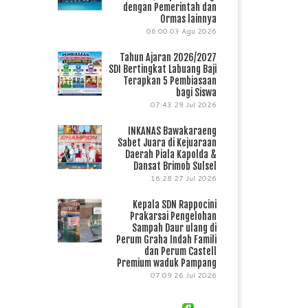
dengan Pemerintah dan
Ormas lainnya
06:00
03 Agu 2026
Tahun Ajaran 2026/2027
SDI Bertingkat Labuang Baji
Terapkan 5 Pembiasaan
bagi Siswa
07:43
29 Jul 2026
INKANAS Bawakaraeng
Sabet Juara di Kejuaraan
Daerah Piala Kapolda &
Dansat Brimob Sulsel
16:28
27 Jul 2026
Kepala SDN Rappocini
Prakarsai Pengelohan
Sampah Daur ulang di
Perum Graha Indah Famili
dan Perum Castell
Premium waduk Pampang
07:09
26 Jul 2026