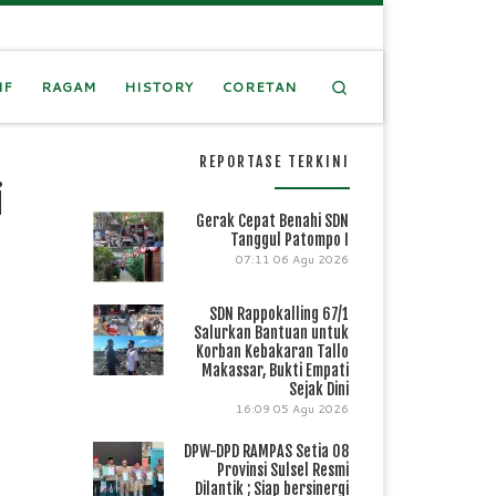
Search
IF
RAGAM
HISTORY
CORETAN
REPORTASE TERKINI
i
Gerak Cepat Benahi SDN
Tanggul Patompo I
07:11
06 Agu 2026
SDN Rappokalling 67/1
Salurkan Bantuan untuk
Korban Kebakaran Tallo
Makassar, Bukti Empati
Sejak Dini
16:09
05 Agu 2026
DPW-DPD RAMPAS Setia 08
Provinsi Sulsel Resmi
Dilantik ; Siap bersinergi