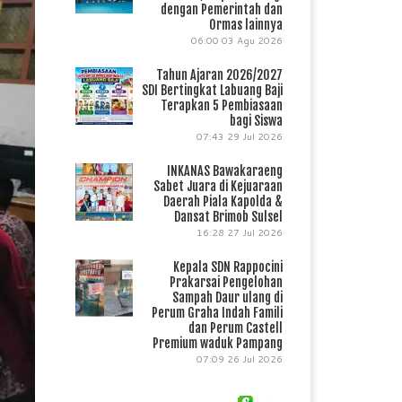
dengan Pemerintah dan
Ormas lainnya
06:00
03 Agu 2026
Tahun Ajaran 2026/2027
SDI Bertingkat Labuang Baji
Terapkan 5 Pembiasaan
bagi Siswa
07:43
29 Jul 2026
INKANAS Bawakaraeng
Sabet Juara di Kejuaraan
Daerah Piala Kapolda &
Dansat Brimob Sulsel
16:28
27 Jul 2026
Kepala SDN Rappocini
Prakarsai Pengelohan
Sampah Daur ulang di
Perum Graha Indah Famili
dan Perum Castell
Premium waduk Pampang
07:09
26 Jul 2026