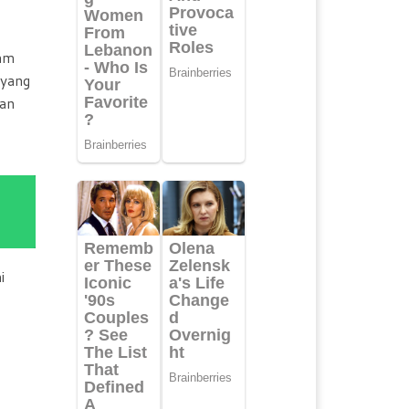
ram
 yang
kan
i