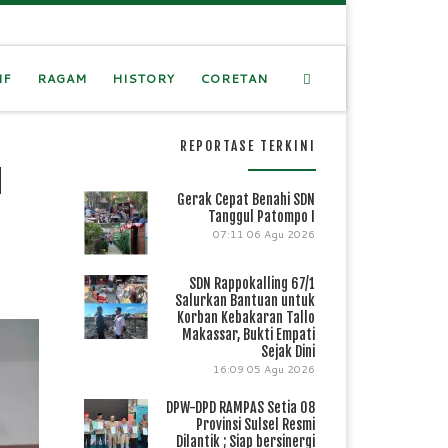
Search
IF
RAGAM
HISTORY
CORETAN
REPORTASE TERKINI
I
Gerak Cepat Benahi SDN
Tanggul Patompo I
07:11
06 Agu 2026
SDN Rappokalling 67/1
Salurkan Bantuan untuk
Korban Kebakaran Tallo
Makassar, Bukti Empati
Sejak Dini
16:09
05 Agu 2026
DPW-DPD RAMPAS Setia 08
Provinsi Sulsel Resmi
Dilantik ; Siap bersinergi