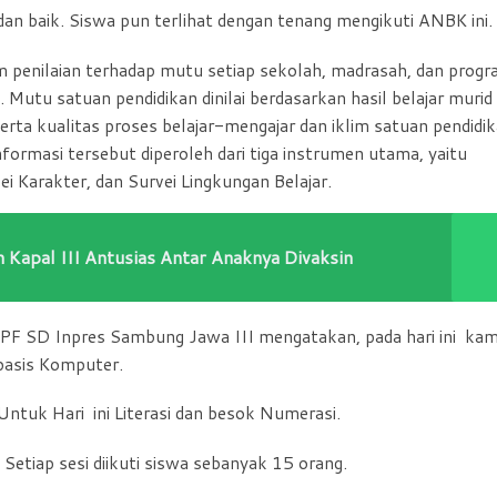
r dan baik. Siswa pun terlihat dengan tenang mengikuti ANBK ini.
 penilaian terhadap mutu setiap sekolah, madrasah, dan prog
Mutu satuan pendidikan dinilai berdasarkan hasil belajar murid
serta kualitas proses belajar-mengajar dan iklim satuan pendidi
ormasi tersebut diperoleh dari tiga instrumen utama, yaitu
Karakter, dan Survei Lingkungan Belajar.
 Kapal III Antusias Antar Anaknya Divaksin
F SD Inpres Sambung Jawa III mengatakan, pada hari ini kam
basis Komputer.
ntuk Hari ini Literasi dan besok Numerasi.
. Setiap sesi diikuti siswa sebanyak 15 orang.