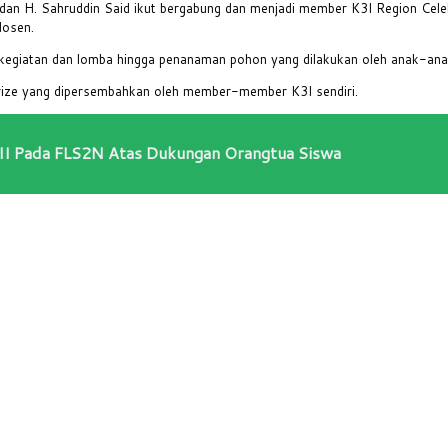
n H. Sahruddin Said ikut bergabung dan menjadi member K3I Region Celebe
dosen.
ai kegiatan dan lomba hingga penanaman pohon yang dilakukan oleh anak-an
prize yang dipersembahkan oleh member-member K3I sendiri.
III Pada FLS2N Atas Dukungan Orangtua Siswa