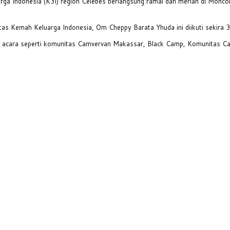
ga Indonesia (K3I) region Celebes berlangsung ramai dan meriah di Monc
tas Kemah Keluarga Indonesia, Om Cheppy Barata Yhuda ini diikuti sekira 
n acara seperti komunitas Camvervan Makassar, Black Camp, Komunitas C