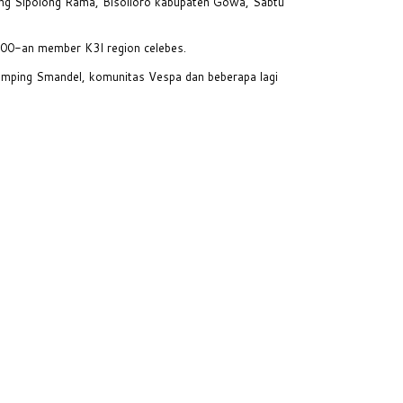
ong Sipolong Rama, Bisolloro kabupaten Gowa, Sabtu
300-an member K3I region celebes.
amping Smandel, komunitas Vespa dan beberapa lagi