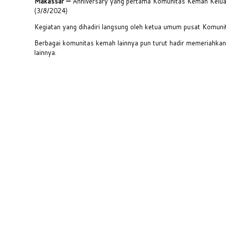
Makassar —
Anniversary yang pertama Komunitas Kemah Keluar
(3/8/2024)
Kegiatan yang dihadiri langsung oleh ketua umum pusat Komuni
Berbagai komunitas kemah lainnya pun turut hadir memeriahka
lainnya.