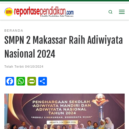
Search
BERANDA
SMPN 2 Makassar Raih Adiwiyata
Nasional 2024
Telah Terbit
04/10/2024
F
W
P
S
a
h
r
h
c
a
i
a
e
t
n
r
b
s
t
e
o
A
F