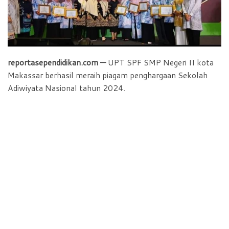
o
p
r
k
p
i
e
n
reportasependidikan.com —
UPT SPF SMP Negeri II kota
d
Makassar berhasil meraih piagam penghargaan Sekolah
l
Adiwiyata Nasional tahun 2024.
y