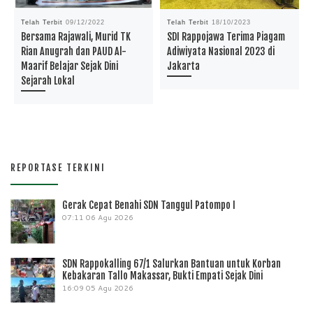
Telah Terbit
09/12/2022
Telah Terbit
18/10/2023
Bersama Rajawali, Murid TK
SDI Rappojawa Terima Piagam
Rian Anugrah dan PAUD Al-
Adiwiyata Nasional 2023 di
Maarif Belajar Sejak Dini
Jakarta
Sejarah Lokal
REPORTASE TERKINI
Gerak Cepat Benahi SDN Tanggul Patompo I
07:11
06 Agu 2026
SDN Rappokalling 67/1 Salurkan Bantuan untuk Korban
Kebakaran Tallo Makassar, Bukti Empati Sejak Dini
16:09
05 Agu 2026