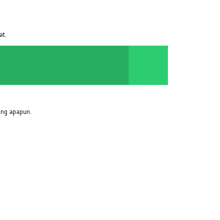
at.
ang apapun.