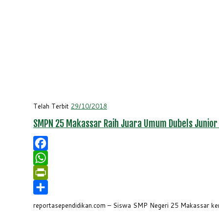
Telah Terbit
29/10/2018
SMPN 25 Makassar Raih Juara Umum Dubels Junior
Facebook
WhatsApp
PrintFriendly
Share
reportasependidikan.com – Siswa SMP Negeri 25 Makassar kemb