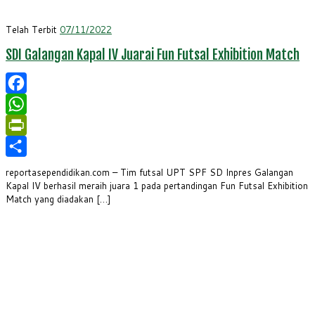
Telah Terbit
07/11/2022
SDI Galangan Kapal IV Juarai Fun Futsal Exhibition Match
Facebook
WhatsApp
PrintFriendly
Share
reportasependidikan.com – Tim futsal UPT SPF SD Inpres Galangan
Kapal IV berhasil meraih juara 1 pada pertandingan Fun Futsal Exhibition
Match yang diadakan […]