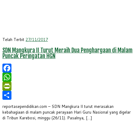
Telah Terbit
27/11/2017
SDN Mangkura II Turut Meraih Dua Penghargaan di Malam
Puncak Peringatan HGN
Facebook
WhatsApp
PrintFriendly
Share
reportasependidikan.com – SDN Mangkura II turut merasakan
kebahagiaan di malam puncak perayaan Hari Guru Nasional yang digelar
di Tribun Karebosi, minggu (26/11). Pasalnya, […]