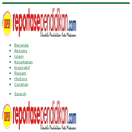
Beranda
Aktivity
Islam
Kesehatan
Inspiratif
Ragam
History
Coretan
Search