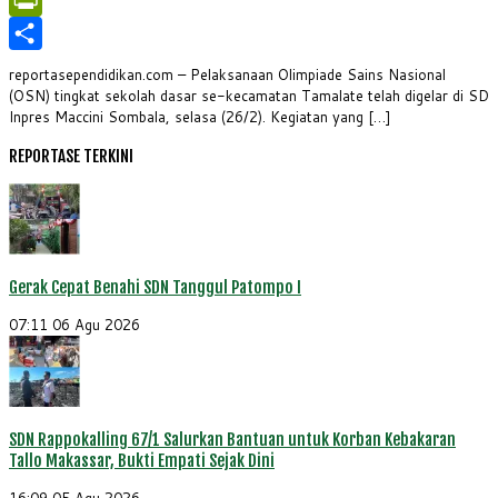
WhatsApp
PrintFriendly
Share
reportasependidikan.com – Pelaksanaan Olimpiade Sains Nasional
(OSN) tingkat sekolah dasar se-kecamatan Tamalate telah digelar di SD
Inpres Maccini Sombala, selasa (26/2). Kegiatan yang […]
REPORTASE TERKINI
Gerak Cepat Benahi SDN Tanggul Patompo I
07:11
06 Agu 2026
SDN Rappokalling 67/1 Salurkan Bantuan untuk Korban Kebakaran
Tallo Makassar, Bukti Empati Sejak Dini