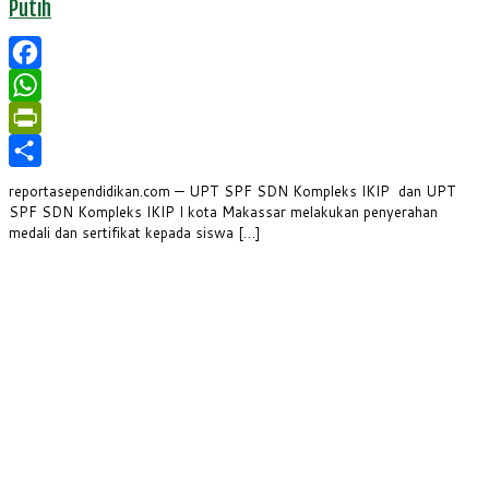
Putih
Facebook
WhatsApp
PrintFriendly
Share
reportasependidikan.com — UPT SPF SDN Kompleks IKIP dan UPT
SPF SDN Kompleks IKIP I kota Makassar melakukan penyerahan
medali dan sertifikat kepada siswa […]