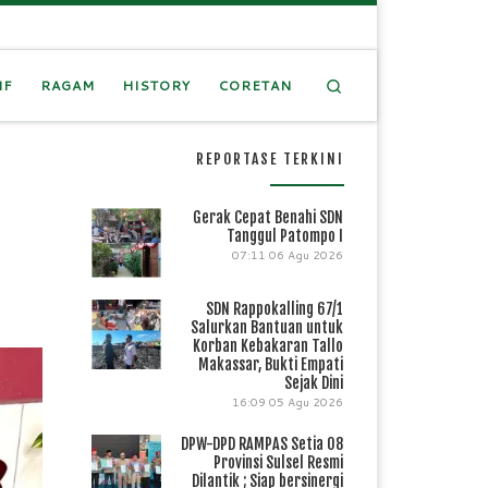
Search
IF
RAGAM
HISTORY
CORETAN
REPORTASE TERKINI
Gerak Cepat Benahi SDN
Tanggul Patompo I
07:11
06 Agu 2026
SDN Rappokalling 67/1
Salurkan Bantuan untuk
Korban Kebakaran Tallo
Makassar, Bukti Empati
Sejak Dini
16:09
05 Agu 2026
DPW-DPD RAMPAS Setia 08
Provinsi Sulsel Resmi
Dilantik ; Siap bersinergi