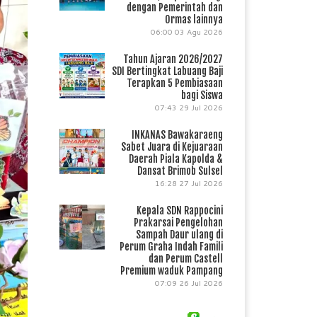
dengan Pemerintah dan
Ormas lainnya
06:00
03 Agu 2026
Tahun Ajaran 2026/2027
SDI Bertingkat Labuang Baji
Terapkan 5 Pembiasaan
bagi Siswa
07:43
29 Jul 2026
INKANAS Bawakaraeng
Sabet Juara di Kejuaraan
Daerah Piala Kapolda &
Dansat Brimob Sulsel
16:28
27 Jul 2026
Kepala SDN Rappocini
Prakarsai Pengelohan
Sampah Daur ulang di
Perum Graha Indah Famili
dan Perum Castell
Premium waduk Pampang
07:09
26 Jul 2026