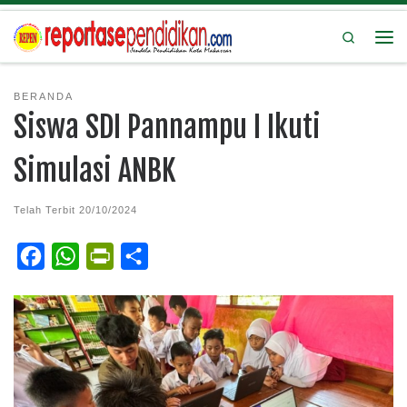
Search
BERANDA
Siswa SDI Pannampu I Ikuti
Simulasi ANBK
Telah Terbit
20/10/2024
F
W
P
S
a
h
r
h
c
a
i
a
e
t
n
r
b
s
t
e
o
A
F