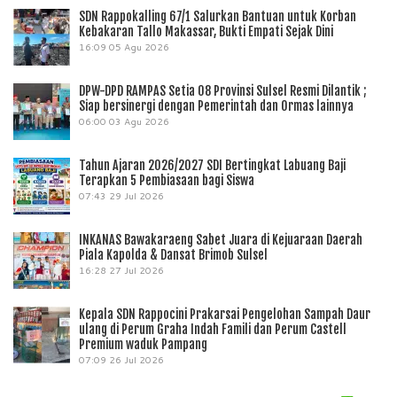
SDN Rappokalling 67/1 Salurkan Bantuan untuk Korban
Kebakaran Tallo Makassar, Bukti Empati Sejak Dini
16:09
05 Agu 2026
DPW-DPD RAMPAS Setia 08 Provinsi Sulsel Resmi Dilantik ;
Siap bersinergi dengan Pemerintah dan Ormas lainnya
06:00
03 Agu 2026
Tahun Ajaran 2026/2027 SDI Bertingkat Labuang Baji
Terapkan 5 Pembiasaan bagi Siswa
07:43
29 Jul 2026
INKANAS Bawakaraeng Sabet Juara di Kejuaraan Daerah
Piala Kapolda & Dansat Brimob Sulsel
16:28
27 Jul 2026
Kepala SDN Rappocini Prakarsai Pengelohan Sampah Daur
ulang di Perum Graha Indah Famili dan Perum Castell
Premium waduk Pampang
07:09
26 Jul 2026