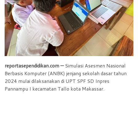
o
p
r
k
p
i
e
n
d
l
y
reportasependidikan.com —
Simulasi Asesmen Nasional
Berbasis Komputer (ANBK) jenjang sekolah dasar tahun
2024 mulai dilaksanakan di UPT SPF SD Inpres
Pannampu I kecamatan Tallo kota Makassar.