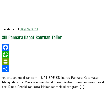
Telah Terbit
10/09/2023
SDI Pannara Dapat Bantuan Toilet
Facebook
WhatsApp
PrintFriendly
Share
reportasependidikan.com – UPT SPF SD Inpres Pannara Kecamatan
Manggala Kota Makassar mendapat Dana Bantuan Pembangunan Toilet
dari Dinas Pendidikan kota Makassar melalui program […]