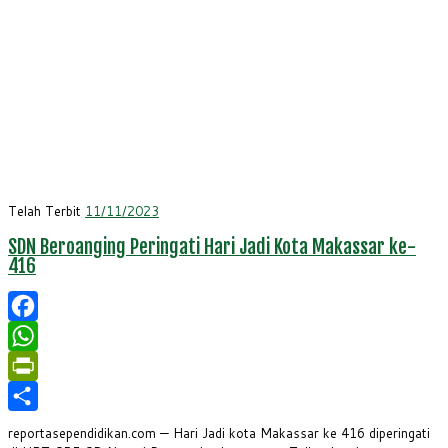
Telah Terbit
11/11/2023
SDN Beroanging Peringati Hari Jadi Kota Makassar ke-
416
Facebook
WhatsApp
PrintFriendly
Share
reportasependidikan.com — Hari Jadi kota Makassar ke 416 diperingati