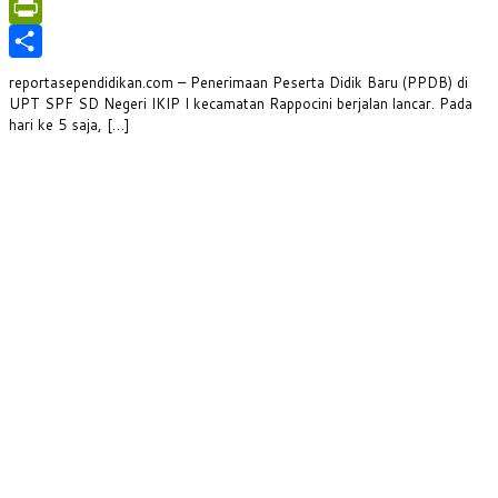
WhatsApp
PrintFriendly
Share
reportasependidikan.com – Penerimaan Peserta Didik Baru (PPDB) di
UPT SPF SD Negeri IKIP I kecamatan Rappocini berjalan lancar. Pada
hari ke 5 saja, […]