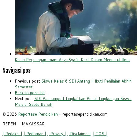
Kisah Perjuangan Imam Asy-Syafi’i Kecil Dalam Menuntut Ilmu
Navigasi pos
Previous post
Siswa Kelas 6 SDI Antang II Ikuti Penilaian Akhir
Semester
Back to post list
Next post
SDI Pannampu I Tingkatkan Peduli Lingkungan Siswa
Melalui Sabtu Bersih
© 2026
Reportase Pendidikan
– reportasependidikan.com
REPEN
– MAKASSAR
| Redaksi |
| Pedoman |
| Privacy |
| Disclaimer |
| TOS |