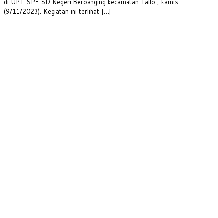
di UPT SPF SD Negeri Beroanging kecamatan Tallo , kamis
(9/11/2023). Kegiatan ini terlihat […]