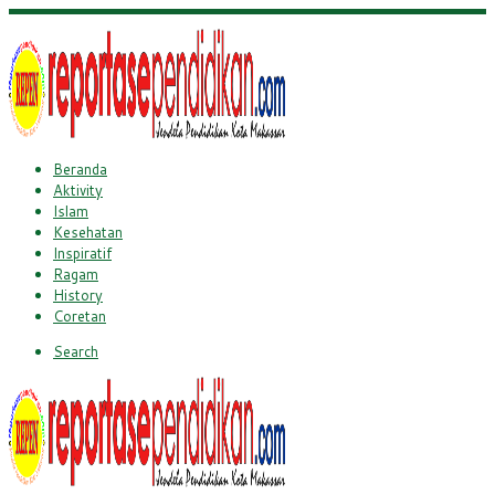
Beranda
Aktivity
Islam
Kesehatan
Inspiratif
Ragam
History
Coretan
Search