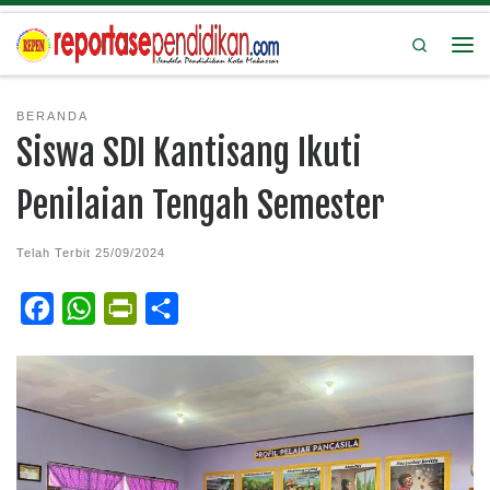
Search
BERANDA
Siswa SDI Kantisang Ikuti
Penilaian Tengah Semester
Telah Terbit
25/09/2024
F
W
P
S
a
h
r
h
c
a
i
a
e
t
n
r
b
s
t
e
o
A
F