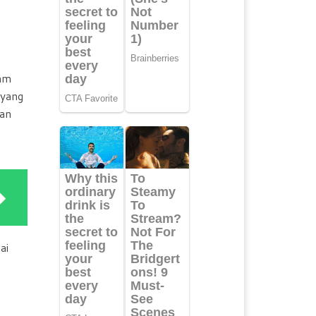
ram
 yang
kan
ai