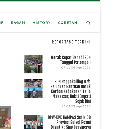
Search
IF
RAGAM
HISTORY
CORETAN
REPORTASE TERKINI
Gerak Cepat Benahi SDN
Tanggul Patompo I
07:11
06 Agu 2026
SDN Rappokalling 67/1
Salurkan Bantuan untuk
Korban Kebakaran Tallo
Makassar, Bukti Empati
Sejak Dini
16:09
05 Agu 2026
DPW-DPD RAMPAS Setia 08
Provinsi Sulsel Resmi
Dilantik ; Siap bersinergi