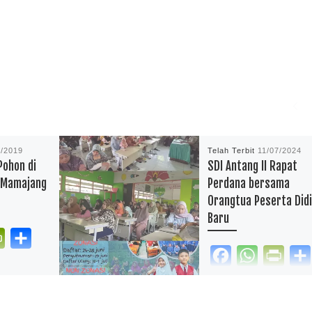
2/2019
Telah Terbit
11/07/2024
Pohon di
SDI Antang II Rapat
t Mamajang
Perdana bersama
Orangtua Peserta Did
Baru
P
S
F
W
P
r
h
kan.com –
a
h
r
i
a
Bertingkat
reportasependidikan.com
c
a
i
n
r
gadakan aksi
— Pendaftaran Peserta Di