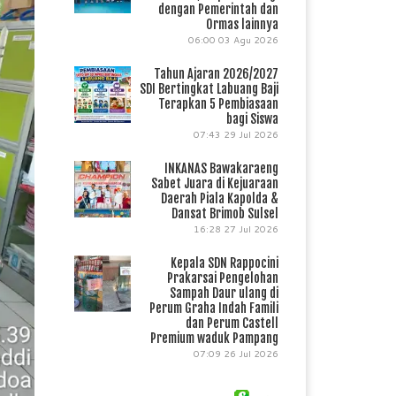
dengan Pemerintah dan
Ormas lainnya
06:00
03 Agu 2026
Tahun Ajaran 2026/2027
SDI Bertingkat Labuang Baji
Terapkan 5 Pembiasaan
bagi Siswa
07:43
29 Jul 2026
INKANAS Bawakaraeng
Sabet Juara di Kejuaraan
Daerah Piala Kapolda &
Dansat Brimob Sulsel
16:28
27 Jul 2026
Kepala SDN Rappocini
Prakarsai Pengelohan
Sampah Daur ulang di
Perum Graha Indah Famili
dan Perum Castell
Premium waduk Pampang
07:09
26 Jul 2026