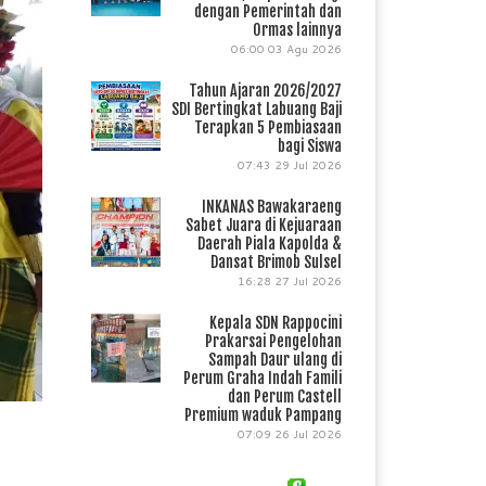
dengan Pemerintah dan
Ormas lainnya
06:00
03 Agu 2026
Tahun Ajaran 2026/2027
SDI Bertingkat Labuang Baji
Terapkan 5 Pembiasaan
bagi Siswa
07:43
29 Jul 2026
INKANAS Bawakaraeng
Sabet Juara di Kejuaraan
Daerah Piala Kapolda &
Dansat Brimob Sulsel
16:28
27 Jul 2026
Kepala SDN Rappocini
Prakarsai Pengelohan
Sampah Daur ulang di
Perum Graha Indah Famili
dan Perum Castell
Premium waduk Pampang
07:09
26 Jul 2026