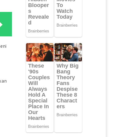
eni
kan