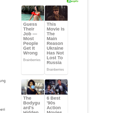
jung
eri