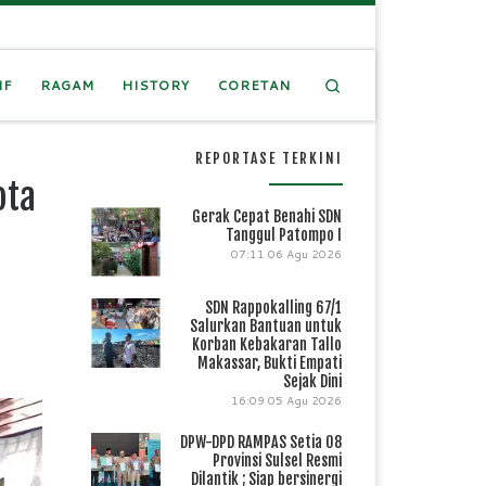
Search
IF
RAGAM
HISTORY
CORETAN
REPORTASE TERKINI
ota
Gerak Cepat Benahi SDN
Tanggul Patompo I
07:11
06 Agu 2026
SDN Rappokalling 67/1
Salurkan Bantuan untuk
Korban Kebakaran Tallo
Makassar, Bukti Empati
Sejak Dini
16:09
05 Agu 2026
DPW-DPD RAMPAS Setia 08
Provinsi Sulsel Resmi
Dilantik ; Siap bersinergi