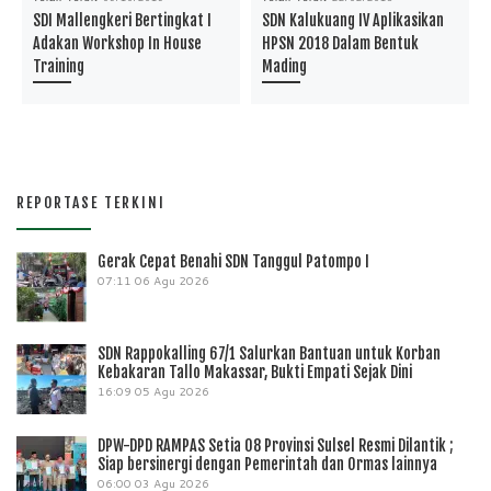
SDI Mallengkeri Bertingkat I
SDN Kalukuang IV Aplikasikan
Adakan Workshop In House
HPSN 2018 Dalam Bentuk
Training
Mading
REPORTASE TERKINI
Gerak Cepat Benahi SDN Tanggul Patompo I
07:11
06 Agu 2026
SDN Rappokalling 67/1 Salurkan Bantuan untuk Korban
Kebakaran Tallo Makassar, Bukti Empati Sejak Dini
16:09
05 Agu 2026
DPW-DPD RAMPAS Setia 08 Provinsi Sulsel Resmi Dilantik ;
Siap bersinergi dengan Pemerintah dan Ormas lainnya
06:00
03 Agu 2026