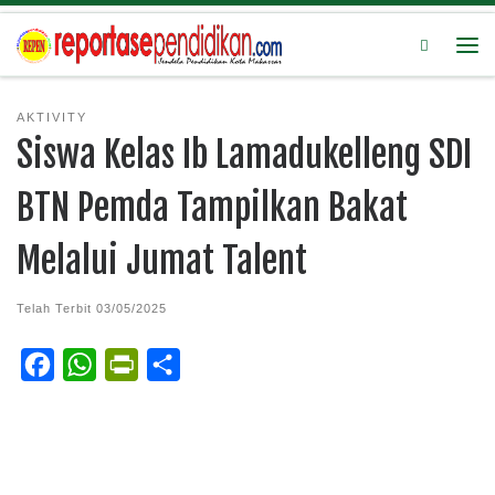
Search
AKTIVITY
Siswa Kelas Ib Lamadukelleng SDI
BTN Pemda Tampilkan Bakat
Melalui Jumat Talent
Telah Terbit
03/05/2025
F
W
P
S
a
h
r
h
c
a
i
a
e
t
n
r