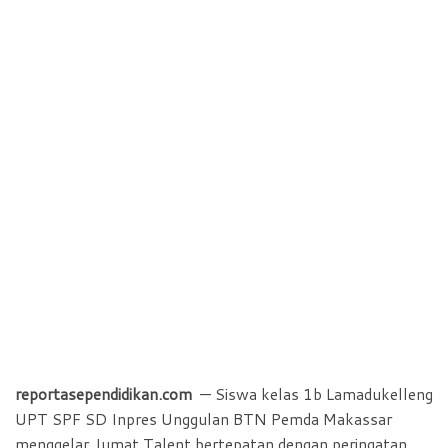
reportasependidikan.com
— Siswa kelas 1b Lamadukelleng
UPT SPF SD Inpres Unggulan BTN Pemda Makassar
menggelar Jumat Talent bertepatan dengan peringatan