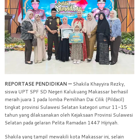
b
s
t
e
o
A
F
o
p
r
k
p
i
e
n
d
l
y
REPORTASE PENDIDIKAN —
Shakila Khayyira Rezky,
siswa UPT SPF SD Negeri Kalukuang Makassar berhasil
meraih juara 1 pada lomba Pemilihan Dai Cilik (Pildacil)
tingkat provinsi Sulawesi Selatan kategori umur 11-15
tahun yang dilaksanakan oleh Kejaksaan Provinsi Sulawesi
Selatan pada gelaran Pelita Ramadan 1447 Hijriyah.
Shakila yang tampil mewakili kota Makassar ini, selain