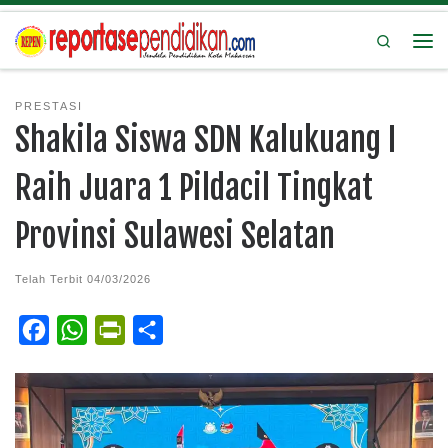
Search
PRESTASI
Shakila Siswa SDN Kalukuang I
Raih Juara 1 Pildacil Tingkat
Provinsi Sulawesi Selatan
Telah Terbit
04/03/2026
F
W
P
S
a
h
r
h
c
a
i
a
e
t
n
r